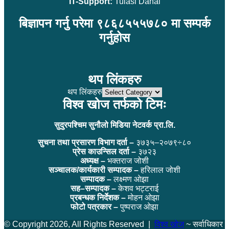
IT-Support:
Tulasi Dahal
बिज्ञापन गर्नु परेमा ९८६८५५५७८० मा सम्पर्क
गर्नुहोस
थप लिंकहरु
थप लिंकहरु
विश्व खोज तर्फको टिमः
सुदुरपश्चिम सुनौलो मिडिया नेटवर्क प्रा.लि.
सुचना तथा प्रसारण विभाग दर्ता –
३७३५–२०७९÷८०
प्रेस काउन्सिल दर्ता –
३७२३
अध्यक्ष –
भक्तराज जोशी
सञ्चालक/कार्यकारी सम्पादक –
हरिलाल जोशी
सम्पादक –
लक्ष्मण ओझा
सह–सम्पादक –
केशव भट्टराई
प्रबन्धक निर्देशक –
मोहन ओझा
फोटो पत्रकार –
पुष्पराज ओझा
© Copyright 2026, All Rights Reserved |
विश्व खोज
~ सर्वाधिकार