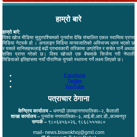
हाम्रो बारे
हाम्रो बारे:
विश्व खोज मीडिया सुदुरपश्चिमको पुनर्वास देखि संचालित एकल स्वामित्व प्राप्त
मिडिया नेटवर्क हो । अनलाइन मिडिया मानवजातिको अविभाज्य ध्रुव भएको छ
र यसले मानिसहरूलाई बढी प्रभावकारी तरिकामा उत्प्रेरित र सचेत पार्ने अथाह
शक्ति प्राप्त गरेको छ। विश्व खोजले एक बेंचमार्क सिर्जना गरी नेपाली
मिडियाको इतिहासमा नयाँ पौराणिक युगको स्थापना गर्ने लक्ष्य लिएको छ।
Facebook
Twitter
YouTube
पत्राचार ठेगाना
केन्द्रिय कार्यालय –
धनगढी उपमहानगरपालिका–२, कैलाली
शाखा कार्यालय –
पुनर्वास नगरपालिका–३, आई.बी.आर.डी.,कञ्चनपुर
सम्पर्क –
९८०६४५६०२६, ९८६८५५५७८०
mail- news.biswokhoj@gmil.com