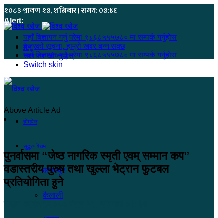
२०८३ श्रावण २३, शनिबार | समय: ०३:४६
Alert:
यहाँ बिज्ञापन गर्नु परेमा ९८६८५५५७८० मा सम्पर्क गर्नुहोस
हजुरको सूचना, हाम्रो खबर बन्न सक्छ
मेनू
यहाँ बिज्ञापन गर्नु परेमा ९८६८५५५७८० मा सम्पर्क गर्नुहोस
समाचार खोज्नुहोस्
Switch skin
Above Article Ad
होमपेज
सुदूरपश्चिम
पुनर्वासमा “जेष्ठ नागरिक स्मृती एवम् सम्मान कप”
वडास्तरीय पुरुष तथा खुल्ला भेट्रान फुटबल
कंचनपुर
प्रतियोगिता हुने
कैलाली
केशब भट्टराई
२०८० चैत्र १२, सोमबार ०९:३४