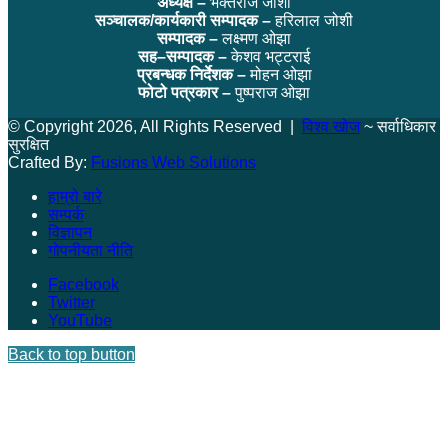
अध्यक्ष –
भक्तराज जोशी
सञ्चालक/कार्यकारी सम्पादक –
हरिलाल जोशी
सम्पादक –
लक्ष्मण ओझा
सह–सम्पादक –
केशव भट्टराई
प्रबन्धक निर्देशक –
मोहन ओझा
फोटो पत्रकार –
पुष्पराज ओझा
© Copyright 2026, All Rights Reserved |
विश्व खोज
~ सर्वाधिकार
सुरक्षित
Crafted By:
Fusions Web Solutions
हाम्रो बारे
सम्पर्क
विज्ञापन
गोपनीयता नीति
Facebook
Twitter
YouTube
Back to top button