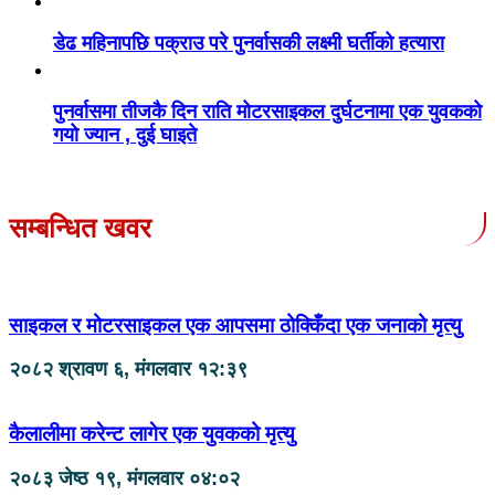
डेढ महिनापछि पक्राउ परे पुनर्वासकी लक्ष्मी घर्तीको हत्यारा
पुनर्वासमा तीजकै दिन राति मोटरसाइकल दुर्घटनामा एक युवकको
गयो ज्यान , दुई घाइते
सम्बन्धित खवर
साइकल र मोटरसाइकल एक आपसमा ठोक्किँदा एक जनाको मृत्यु
२०८२ श्रावण ६, मंगलवार १२:३९
कैलालीमा करेन्ट लागेर एक युवकको मृत्यु
२०८३ जेष्ठ १९, मंगलवार ०४:०२