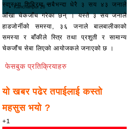
स्वास्थ्य शिबिरमा सबैभन्दा धेरै ३ सय ४३ जनाले
℃
Kanchanpur
26
आँखा चेकजाँच गरेका छन् । यस्तै ३ सय जनाले
हाडजोर्नीको समस्या, ३६ जनाले बालबालीकाको
समस्या र बाँकीले स्त्रि तथा प्रशुती र सामान्य
चेकजाँच सेबा लिएको आयोजकले जनाएको छ ।
फेसबुक प्रतिक्रियाहरु
यो खबर पढेर तपाईलाई कस्तो
महसुस भयो ?
+1