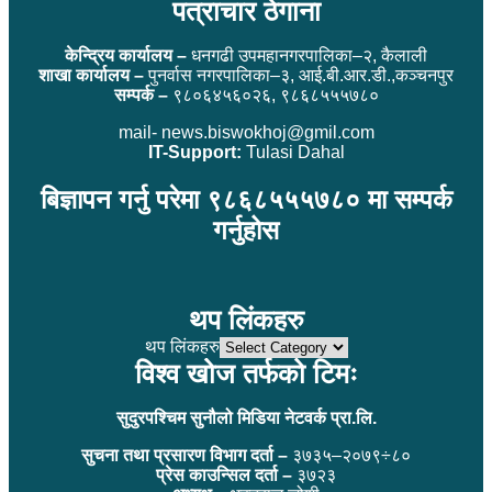
पत्राचार ठेगाना
केन्द्रिय कार्यालय –
धनगढी उपमहानगरपालिका–२, कैलाली
शाखा कार्यालय –
पुनर्वास नगरपालिका–३, आई.बी.आर.डी.,कञ्चनपुर
सम्पर्क –
९८०६४५६०२६, ९८६८५५५७८०
mail- news.biswokhoj@gmil.com
IT-Support:
Tulasi Dahal
बिज्ञापन गर्नु परेमा ९८६८५५५७८० मा सम्पर्क
गर्नुहोस
थप लिंकहरु
थप लिंकहरु
विश्व खोज तर्फको टिमः
सुदुरपश्चिम सुनौलो मिडिया नेटवर्क प्रा.लि.
सुचना तथा प्रसारण विभाग दर्ता –
३७३५–२०७९÷८०
प्रेस काउन्सिल दर्ता –
३७२३