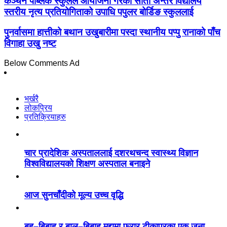
कञ्चन पब्लिक स्कुलले आयोजना गरेको सातौँ अन्तर विद्यालय
स्तरीय नृत्य प्रतियोगिताको उपाधि पपुलर बोर्डिङ स्कुललाई
पुनर्वासमा हात्तीको बथान उखुबारीमा पस्दा स्थानीय पप्पु रानाको पाँच
विगाहा उखु नष्ट
Below Comments Ad
भर्खरै
लोकप्रिय
प्रतिक्रियाहरु
चार प्रादेशिक अस्पताललाई दशरथचन्द स्वास्थ्य विज्ञान
विश्वविद्यालयको शिक्षण अस्पताल बनाइने
आज सुनचाँदीको मूल्य उच्च वृद्धि
बहु–बिबाह र बाल–बिबाह मुद्दामा फरार टीकापुरका एक जना