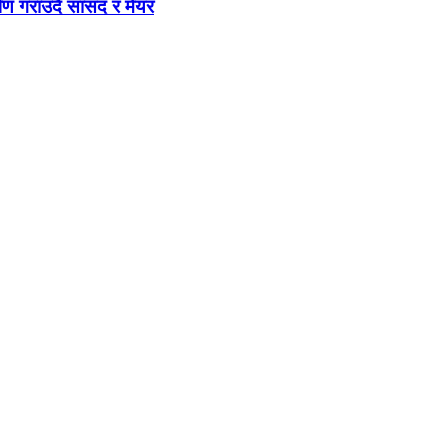
्षण गराउदै सांसद र मेयर