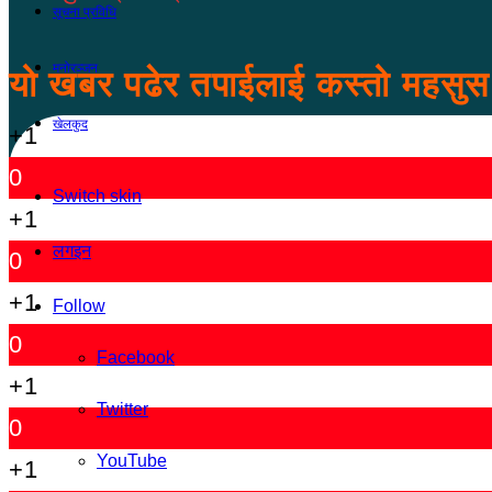
सूचना प्रविधि
मनोरञ्जन
यो खबर पढेर तपाईलाई कस्तो महसु
खेलकुद
+1
0
Switch skin
+1
लगइन
0
+1
Follow
0
Facebook
+1
Twitter
0
YouTube
+1