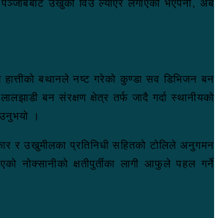
 पञ्जाबबाट उखुको विउ ल्याएर लगाएको भएपनी, अब
 हात्तीको बथानले नष्ट गरेको कुण्डा सव डिभिजन बन
लझाडी बन संरक्षण क्षेत्र तर्फ जादै गर्दा स्थानीयको
ताउनुभयो ।
पत्रकार र उखुमीलका प्रतिनिधी सहितको टोलिले अनुगमन
ो नोक्सानीको क्षतीपुर्तीका लागी आफुले पहल गर्ने