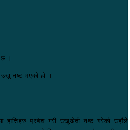
ो छ ।
को उखु नष्ट भएको हो ।
 हात्तिहरु प्रबेश गरी उखुखेती नष्ट गरेको उहाँले