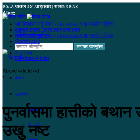
२०८३ श्रावण २४, आईतवार | समय: १२:३४
Alert:
यहाँ बिज्ञापन गर्नु परेमा ९८६८५५५७८० मा सम्पर्क गर्नुहोस
हजुरको सूचना, हाम्रो खबर बन्न सक्छ
मेनू
यहाँ बिज्ञापन गर्नु परेमा ९८६८५५५७८० मा सम्पर्क गर्नुहोस
समाचार खोज्नुहोस्
Switch skin
समाचार खोज्नुहोस्
Sidebar
Random Article
Above Article Ad
होमपेज
सुदूरपश्चिम
पुनर्वासमा हात्तीको बथान 
कंचनपुर
उखु नष्ट
कैलाली