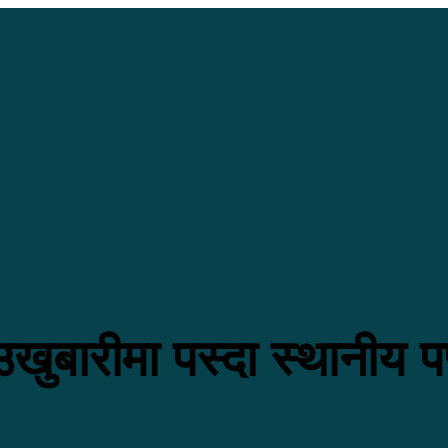
उखुबारीमा पस्दा स्थानीय पप