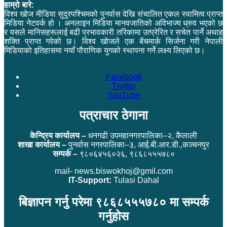
हाम्रो बारे:
विश्व खोज मीडिया सुदुरपश्चिमको पुनर्वास देखि संचालित एकल स्वामित्व प्राप्त
मिडिया नेटवर्क हो । अनलाइन मिडिया मानवजातिको अविभाज्य ध्रुव भएको छ
र यसले मानिसहरूलाई बढी प्रभावकारी तरिकामा उत्प्रेरित र सचेत पार्ने अथाह
शक्ति प्राप्त गरेको छ। विश्व खोजले एक बेंचमार्क सिर्जना गरी नेपाली
मिडियाको इतिहासमा नयाँ पौराणिक युगको स्थापना गर्ने लक्ष्य लिएको छ।
Facebook
Twitter
YouTube
पत्राचार ठेगाना
केन्द्रिय कार्यालय –
धनगढी उपमहानगरपालिका–२, कैलाली
शाखा कार्यालय –
पुनर्वास नगरपालिका–३, आई.बी.आर.डी.,कञ्चनपुर
सम्पर्क –
९८०६४५६०२६, ९८६८५५५७८०
mail- news.biswokhoj@gmil.com
IT-Support:
Tulasi Dahal
बिज्ञापन गर्नु परेमा ९८६८५५५७८० मा सम्पर्क
गर्नुहोस