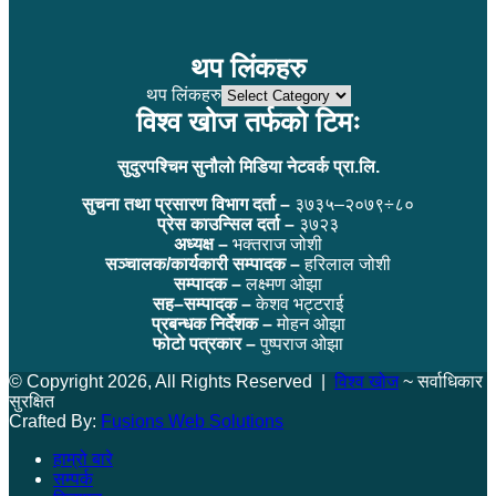
थप लिंकहरु
थप लिंकहरु
विश्व खोज तर्फको टिमः
सुदुरपश्चिम सुनौलो मिडिया नेटवर्क प्रा.लि.
सुचना तथा प्रसारण विभाग दर्ता –
३७३५–२०७९÷८०
प्रेस काउन्सिल दर्ता –
३७२३
अध्यक्ष –
भक्तराज जोशी
सञ्चालक/कार्यकारी सम्पादक –
हरिलाल जोशी
सम्पादक –
लक्ष्मण ओझा
सह–सम्पादक –
केशव भट्टराई
प्रबन्धक निर्देशक –
मोहन ओझा
फोटो पत्रकार –
पुष्पराज ओझा
© Copyright 2026, All Rights Reserved |
विश्व खोज
~ सर्वाधिकार
सुरक्षित
Crafted By:
Fusions Web Solutions
हाम्रो बारे
सम्पर्क