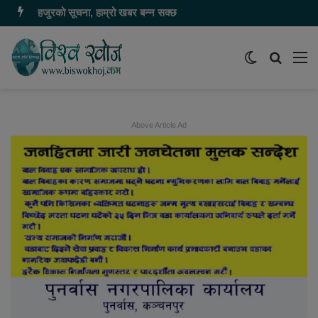
हजुरको सूचना, हाम्रो खबर बन्न सक्छ
Switch
समाचार
मेन
skin
खोज्नुहोस
Above Article Ad