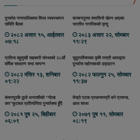
पुनर्वास नगरपालिकामा विपद व्यवस्थापन
कञ्चनपुरमा क्यासिनो खेल्न आएका
समिति बैठक
भारतीय नागरिकको मृत्यु
२०८२ असार १५, आईतवार
२०८३ असार २२, सोमबार
०७:१८
११:२९
प्रतिभा बहुमुखी सहकारी संस्थाको २८औं
सुदूरपश्चिमका कृषि मन्त्री थापाद्वारा
बर्षिक साधारण सभा सम्पन्न
पुनर्वास महोत्सवको उद्घाटन
२०८२ मंसिर १३, शनिबार
२०८२ फाल्गुन २५, सोमबार
०९:२२
११:३७
कंचनपुरकै ठूलो धनराशीको “गोल्ड
तेस्रो पटक प्रधानमन्त्री बने प्रचण्ड,
कप”फुटबल प्रतियोगिता पुनर्वासमा हुँदै
आज शपथ
२०८१ पुष २५, बिहीबार
२०७९ पुष ११, सोमबार
०६:०९
०८:१९