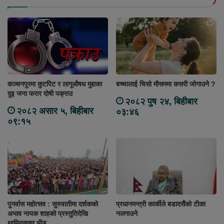
कञ्चनपुरमा कुटपिट र लागूऔषध मुद्दाका
बच्चालाई चिसो मौसममा कसरी जोगाउने ?
दुइ जना फरार दोषी पक्राउ
२०८२ पुष २४, बिहीबार
२०८२ असार ५, बिहीबार
०३:४६
०९:१५
पुनर्वास महोत्सव : सुरुवातीमा दर्शकको
प्रधानमन्त्री कार्कीले बडादसैंको टीका
अभाव नायक शाहको प्रस्तुतिदेखि
नलगाउने
थामिनसक्नु भीड