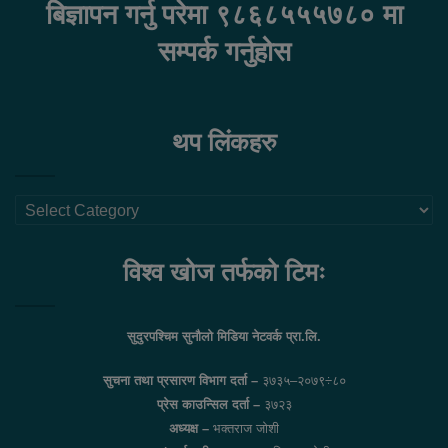
बिज्ञापन गर्नु परेमा ९८६८५५५७८० मा
सम्पर्क गर्नुहोस
थप लिंकहरु
थप
लिंकहरु
विश्व खोज तर्फको टिमः
सुदुरपश्चिम सुनौलो मिडिया नेटवर्क प्रा.लि.
सुचना तथा प्रसारण विभाग दर्ता –
३७३५–२०७९÷८०
प्रेस काउन्सिल दर्ता –
३७२३
अध्यक्ष –
भक्तराज जोशी