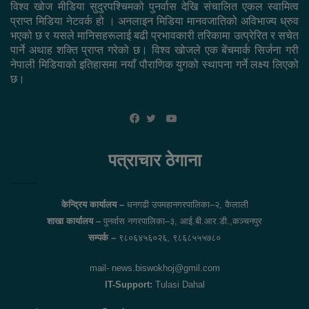
विश्व खोज मीडिया सुदुरपश्चिमको पुनर्वास देखि संचालित एकल स्वामित्व
प्राप्त मिडिया नेटवर्क हो । अनलाइन मिडिया मानवजातिको अविभाज्य ध्रुव
भएको छ र यसले मानिसहरूलाई बढी प्रभावकारी तरिकामा उत्प्रेरित र सचेत
पार्ने अथाह शक्ति प्राप्त गरेको छ। विश्व खोजले एक बेंचमार्क सिर्जना गरी
नेपाली मिडियाको इतिहासमा नयाँ पौराणिक युगको स्थापना गर्ने लक्ष्य लिएको
छ।
YouTube
Facebook
Twitter
पत्राचार ठेगाना
केन्द्रिय कार्यालय –
धनगढी उपमहानगरपालिका–२, कैलाली
शाखा कार्यालय –
पुनर्वास नगरपालिका–३, आई.बी.आर.डी.,कञ्चनपुर
सम्पर्क –
९८०६४५६०२६, ९८६८५५५७८०
mail- news.biswokhoj@gmil.com
IT-Support:
Tulasi Dahal