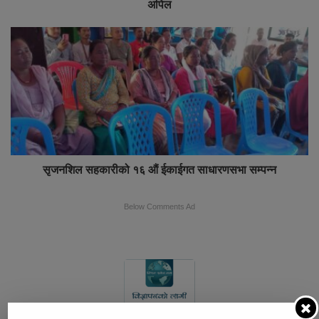
अपिल
सृजनशिल सहकारीको १६ औं ईकाईगत साधारणसभा सम्पन्न
Below Comments Ad