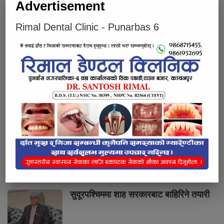
Advertisement
Rimal Dental Clinic - Punarbas 6
भर्खरै
लोकप्रिय
प्रतिक्रियाहरु
सुनचाँदीको मूल्यमा सामान्य उतार चढाव
केजी अस्पतालमा उपचार विवाद, डाक्टरमाथि
उठ्यो प्रश्न
टेस्ट ड्राइभ भन्दै मोटरसाइकल लिएर युवक
फरार, अत्तरियाका व्यवसायी अचम्ममा!
सुदूरपश्चिममा शाह सरकारबाट बाहिरिने तयारी