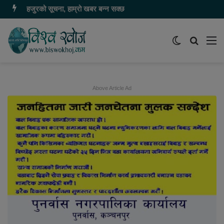
हजुरको सूचना, हाम्रो खबर बन्न सक्छ
Switch
समाचार
मेन
skin
खोज्नुहोस
Above Article Ad