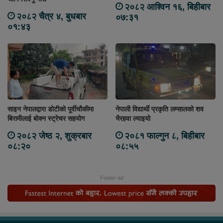
२०८२ आश्विन १६, बिहीबार
२०८२ चैत्र ४, बुधबार
०७:३१
०१:४३
साइन नेपालद्वारा डोटीको पूर्वीचौकीमा
नेपाली विद्यार्थी प्रकृति लम्सालको शव
बिरामीलाई बोक्न स्ट्रेचर सहयोग
भैरहवा ल्याइयो
२०८२ जेष्ठ २, शुक्रबार
२०८१ फाल्गुन ८, बिहीबार
०८:२०
०८:५५
Footer ad