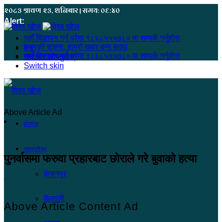
२०८३ श्रावण २३, शनिबार | समय: ०६:४०
Alert:
यहाँ बिज्ञापन गर्नु परेमा ९८६८५५५७८० मा सम्पर्क गर्नुहोस
हजुरको सूचना, हाम्रो खबर बन्न सक्छ
मेनू
यहाँ बिज्ञापन गर्नु परेमा ९८६८५५५७८० मा सम्पर्क गर्नुहोस
समाचार खोज्नुहोस्
Switch skin
Above Article Ad
होमपेज
सुदूरपश्चिम
पुनर्वासमा फरुवा प्रहारबाट छोराले गरे बुवाको हत्या
कंचनपुर
केशब भट्टराई
२०८० आश्विन २१, आईतवार १०:२१
कैलाली
Above Article Content Ad