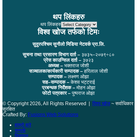
थप लिंकहरु
थप लिंकहरु
विश्व खोज तर्फको टिमः
सुदुरपश्चिम सुनौलो मिडिया नेटवर्क प्रा.लि.
सुचना तथा प्रसारण विभाग दर्ता –
३७३५–२०७९÷८०
प्रेस काउन्सिल दर्ता –
३७२३
अध्यक्ष –
भक्तराज जोशी
सञ्चालक/कार्यकारी सम्पादक –
हरिलाल जोशी
सम्पादक –
लक्ष्मण ओझा
सह–सम्पादक –
केशव भट्टराई
प्रबन्धक निर्देशक –
मोहन ओझा
फोटो पत्रकार –
पुष्पराज ओझा
© Copyright 2026, All Rights Reserved |
विश्व खोज
~ सर्वाधिकार
सुरक्षित
Crafted By:
Fusions Web Solutions
हाम्रो बारे
सम्पर्क
विज्ञापन