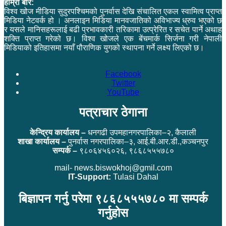
हाम्रो बारे:
विश्व खोज मीडिया सुदुरपश्चिमको पुनर्वास देखि संचालित एकल स्वामित्व प्राप्त
मिडिया नेटवर्क हो । अनलाइन मिडिया मानवजातिको अविभाज्य ध्रुव भएको छ
र यसले मानिसहरूलाई बढी प्रभावकारी तरिकामा उत्प्रेरित र सचेत पार्ने अथाह
शक्ति प्राप्त गरेको छ। विश्व खोजले एक बेंचमार्क सिर्जना गरी नेपाली
मिडियाको इतिहासमा नयाँ पौराणिक युगको स्थापना गर्ने लक्ष्य लिएको छ।
Facebook
Twitter
YouTube
पत्राचार ठेगाना
केन्द्रिय कार्यालय –
धनगढी उपमहानगरपालिका–२, कैलाली
शाखा कार्यालय –
पुनर्वास नगरपालिका–३, आई.बी.आर.डी.,कञ्चनपुर
सम्पर्क –
९८०६४५६०२६, ९८६८५५५७८०
mail- news.biswokhoj@gmil.com
IT-Support:
Tulasi Dahal
बिज्ञापन गर्नु परेमा ९८६८५५५७८० मा सम्पर्क
गर्नुहोस