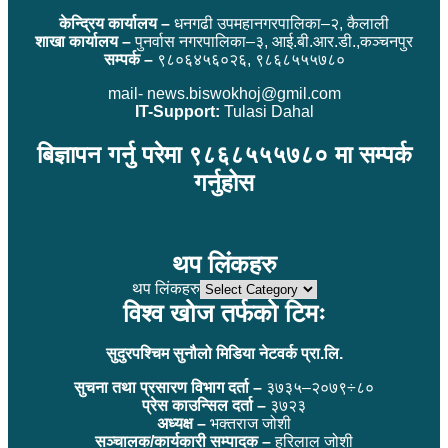
केन्द्रिय कार्यालय –
धनगढी उपमहानगरपालिका–२, कैलाली
शाखा कार्यालय –
पुनर्वास नगरपालिका–३, आई.बी.आर.डी.,कञ्चनपुर
सम्पर्क –
९८०६४५६०२६, ९८६८५५५७८०
mail- news.biswokhoj@gmil.com
IT-Support:
Tulasi Dahal
बिज्ञापन गर्नु परेमा ९८६८५५५७८० मा सम्पर्क
गर्नुहोस
थप लिंकहरु
थप लिंकहरु
विश्व खोज तर्फको टिमः
सुदुरपश्चिम सुनौलो मिडिया नेटवर्क प्रा.लि.
सुचना तथा प्रसारण विभाग दर्ता –
३७३५–२०७९÷८०
प्रेस काउन्सिल दर्ता –
३७२३
अध्यक्ष –
भक्तराज जोशी
सञ्चालक/कार्यकारी सम्पादक –
हरिलाल जोशी