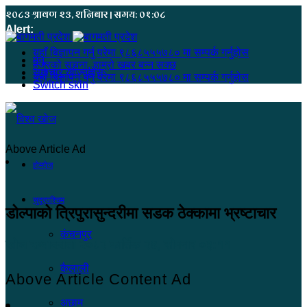
२०८३ श्रावण २३, शनिबार | समय: ०१:०८
Alert:
यहाँ बिज्ञापन गर्नु परेमा ९८६८५५५७८० मा सम्पर्क गर्नुहोस
मेनू
हजुरको सूचना, हाम्रो खबर बन्न सक्छ
समाचार खोज्नुहोस्
यहाँ बिज्ञापन गर्नु परेमा ९८६८५५५७८० मा सम्पर्क गर्नुहोस
Switch skin
Above Article Ad
होमपेज
सुदूरपश्चिम
डोल्पाको त्रिपुरासुन्दरीमा सडक ठेक्कामा भ्रष्टाचार
कंचनपुर
खोज सम्वाददाता
२०८२ कार्तिक २४, सोमबार ०३:११
कैलाली
Above Article Content Ad
अछाम