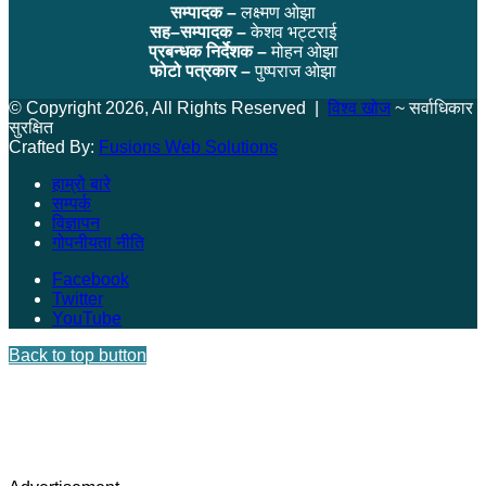
सम्पादक –
लक्ष्मण ओझा
सह–सम्पादक –
केशव भट्टराई
प्रबन्धक निर्देशक –
मोहन ओझा
फोटो पत्रकार –
पुष्पराज ओझा
© Copyright 2026, All Rights Reserved |
विश्व खोज
~ सर्वाधिकार
सुरक्षित
Crafted By:
Fusions Web Solutions
हाम्रो बारे
सम्पर्क
विज्ञापन
गोपनीयता नीति
Facebook
Twitter
YouTube
Back to top button