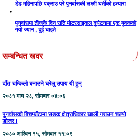
डेढ महिनापछि पक्राउ परे पुनर्वासकी लक्ष्मी घर्तीको हत्यारा
पुनर्वासमा तीजकै दिन राति मोटरसाइकल दुर्घटनामा एक युवकको
गयो ज्यान , दुई घाइते
सम्बन्धित खवर
दाँत चम्किलो बनाउने घरेलु उपाय यी हुन्
२०८१ माघ २८, सोमबार ०४:०६
पुनर्वासको बिचफाँटामा सडक क्षेत्राधिकार खाली गराउन चल्यो
डोजर !
२०८० आश्विन १५, सोमबार ११:०९