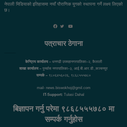
नेपाली मिडियाको इतिहासमा नयाँ पौराणिक युगको स्थापना गर्ने लक्ष्य लिएको
छ।
YouTube
Facebook
Twitter
पत्राचार ठेगाना
केन्द्रिय कार्यालय –
धनगढी उपमहानगरपालिका–२, कैलाली
शाखा कार्यालय –
पुनर्वास नगरपालिका–३, आई.बी.आर.डी.,कञ्चनपुर
सम्पर्क –
९८०६४५६०२६, ९८६८५५५७८०
mail- news.biswokhoj@gmil.com
IT-Support:
Tulasi Dahal
बिज्ञापन गर्नु परेमा ९८६८५५५७८० मा
सम्पर्क गर्नुहोस