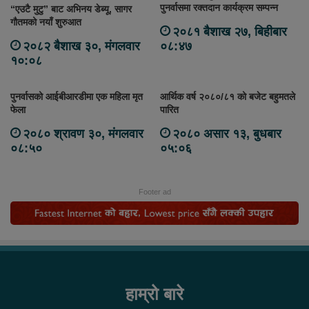
पुनर्वासमा रक्तदान कार्यक्रम सम्पन्न
“एउटै मुटु” बाट अभिनय डेब्यू, सागर
गौतमको नयाँ शुरुआत
२०८१ बैशाख २७, बिहीबार
२०८२ बैशाख ३०, मंगलवार
०८:४७
१०:०८
पुनर्वासको आईबीआरडीमा एक महिला मृत
आर्थिक वर्ष २०८०/८१ को बजेट बहुमतले
फेला
पारित
२०८० श्रावण ३०, मंगलवार
२०८० असार १३, बुधबार
०८:५०
०५:०६
Footer ad
हाम्रो बारे