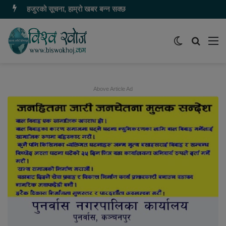
हजुरको सूचना, हाम्रो खबर बन्न सक्छ
Switch
समाचार
मेन
skin
खोज्नुहोस
Above Article Ad