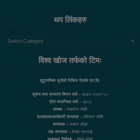
थप लिंकहरु
थप
लिंकहरु
विश्व खोज तर्फको टिमः
सुदुरपश्चिम सुनौलो मिडिया नेटवर्क प्रा.लि.
सुचना तथा प्रसारण विभाग दर्ता –
३७३५–२०७९÷८०
प्रेस काउन्सिल दर्ता –
३७२३
अध्यक्ष –
भक्तराज जोशी
सञ्चालक/कार्यकारी सम्पादक –
हरिलाल जोशी
सम्पादक –
लक्ष्मण ओझा
सह–सम्पादक –
केशव भट्टराई
प्रबन्धक निर्देशक –
मोहन ओझा