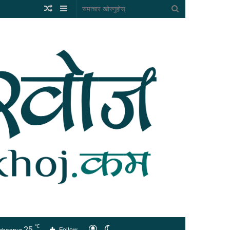
Random
Sidebar
समाचार
Article
खोज्नुहोस्
℃
25
लगइन
Switch