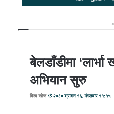
होमपेज
सुदूरपश्चिम
स
Ab
बेलडाँडीमा ‘लार्भा
अभियान सुरु
विश्व खोज
२०८० श्रावण १६, मंगलवार ११:१५