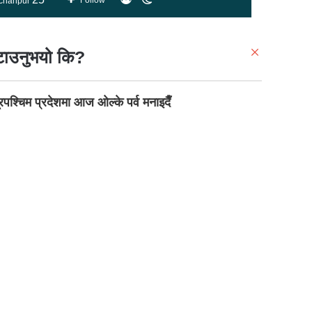
Follow
chanpur
skin
C
टाउनुभयो कि?
l
o
s
ूरपश्चिम प्रदेशमा आज ओल्के पर्व मनाइदैँ
e