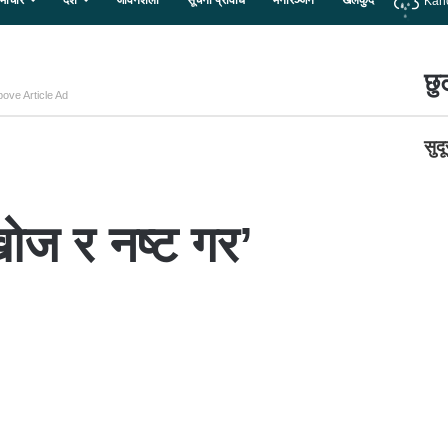
माचार
देश
जीवनशैली
सूचना प्रविधि
मनोरञ्जन
खेलकुद
Kan
छु
ove Article Ad
सुद
 खोज र नष्ट गर’