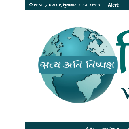
२०८३ श्रावण २२, शुक्रबार | समय: ११:३९
Alert: