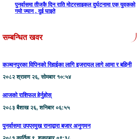
पुनर्वासमा तीजकै दिन राति मोटरसाइकल दुर्घटनामा एक युवकको
गयो ज्यान , दुई घाइते
सम्बन्धित खवर
कञ्चनपुरका विपिनको रिहाईका लागि इजरायल लागे आमा र बहिनी
२०८२ श्रावण २६, सोमबार १०:५४
आजको राशिफल हेर्नुहोस्
२०८३ बैशाख २६, शनिबार ०६:५५
पुनर्वासमा उपप्रमुख रानाद्वारा बजार अनुगमन
२०८१ कार्तिक ९, शुक्रबार ०९:३८