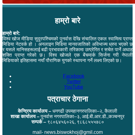
हाम्रो बारे
हाम्रो बारे:
विश्व खोज मीडिया सुदुरपश्चिमको पुनर्वास देखि संचालित एकल स्वामित्व प्राप्त
मिडिया नेटवर्क हो । अनलाइन मिडिया मानवजातिको अविभाज्य ध्रुव भएको छ
र यसले मानिसहरूलाई बढी प्रभावकारी तरिकामा उत्प्रेरित र सचेत पार्ने अथाह
शक्ति प्राप्त गरेको छ। विश्व खोजले एक बेंचमार्क सिर्जना गरी नेपाली
मिडियाको इतिहासमा नयाँ पौराणिक युगको स्थापना गर्ने लक्ष्य लिएको छ।
Facebook
Twitter
YouTube
पत्राचार ठेगाना
केन्द्रिय कार्यालय –
धनगढी उपमहानगरपालिका–२, कैलाली
शाखा कार्यालय –
पुनर्वास नगरपालिका–३, आई.बी.आर.डी.,कञ्चनपुर
सम्पर्क –
९८०६४५६०२६, ९८६८५५५७८०
mail- news.biswokhoj@gmil.com