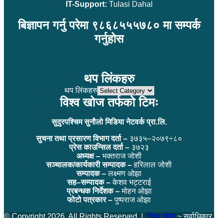
IT-Support:
Tulasi Dahal
बिज्ञापन गर्नु परेमा ९८६८५५५७८० मा सम्पर्क
गर्नुहोस
थप लिंकहरु
थप लिंकहरु
विश्व खोज तर्फको टिमः
सुदुरपश्चिम सुनौलो मिडिया नेटवर्क प्रा.लि.
सुचना तथा प्रसारण विभाग दर्ता –
३७३५–२०७९÷८०
प्रेस काउन्सिल दर्ता –
३७२३
अध्यक्ष –
भक्तराज जोशी
सञ्चालक/कार्यकारी सम्पादक –
हरिलाल जोशी
सम्पादक –
लक्ष्मण ओझा
सह–सम्पादक –
केशव भट्टराई
प्रबन्धक निर्देशक –
मोहन ओझा
फोटो पत्रकार –
पुष्पराज ओझा
© Copyright 2026, All Rights Reserved |
विश्व खोज
~ सर्वाधिकार