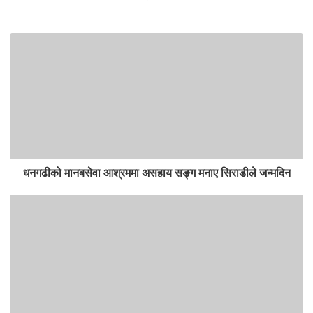
धनगढीको मानबसेवा आश्रममा असहाय सङ्ग मनाए सिराडीले जन्मदिन