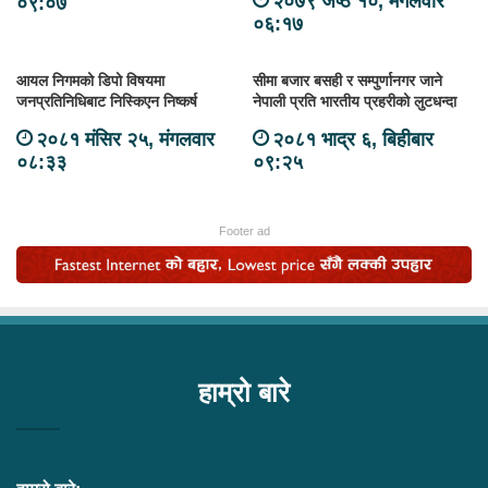
२०७९ जेष्ठ १०, मंगलवार
०९:०७
०६:१७
आयल निगमको डिपो विषयमा
सीमा बजार बसही र सम्पुर्णानगर जाने
जनप्रतिनिधिबाट निस्किएन निष्कर्ष
नेपाली प्रति भारतीय प्रहरीको लुटधन्दा
२०८१ मंसिर २५, मंगलवार
२०८१ भाद्र ६, बिहीबार
०८:३३
०९:२५
Footer ad
हाम्रो बारे