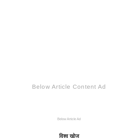
Below Article Content Ad
Below Article Ad
विश्व खोज