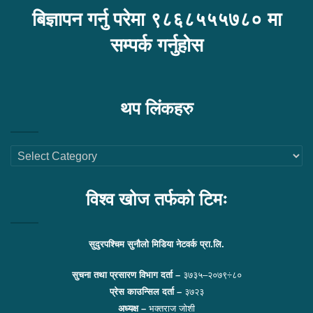
बिज्ञापन गर्नु परेमा ९८६८५५५७८० मा
सम्पर्क गर्नुहोस
थप लिंकहरु
थप
लिंकहरु
विश्व खोज तर्फको टिमः
सुदुरपश्चिम सुनौलो मिडिया नेटवर्क प्रा.लि.
सुचना तथा प्रसारण विभाग दर्ता –
३७३५–२०७९÷८०
प्रेस काउन्सिल दर्ता –
३७२३
अध्यक्ष –
भक्तराज जोशी