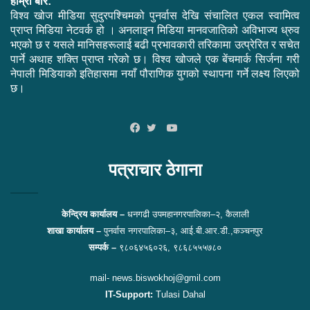
हाम्रो बारे:
विश्व खोज मीडिया सुदुरपश्चिमको पुनर्वास देखि संचालित एकल स्वामित्व
प्राप्त मिडिया नेटवर्क हो । अनलाइन मिडिया मानवजातिको अविभाज्य ध्रुव
भएको छ र यसले मानिसहरूलाई बढी प्रभावकारी तरिकामा उत्प्रेरित र सचेत
पार्ने अथाह शक्ति प्राप्त गरेको छ। विश्व खोजले एक बेंचमार्क सिर्जना गरी
नेपाली मिडियाको इतिहासमा नयाँ पौराणिक युगको स्थापना गर्ने लक्ष्य लिएको
छ।
YouTube
Facebook
Twitter
पत्राचार ठेगाना
केन्द्रिय कार्यालय –
धनगढी उपमहानगरपालिका–२, कैलाली
शाखा कार्यालय –
पुनर्वास नगरपालिका–३, आई.बी.आर.डी.,कञ्चनपुर
सम्पर्क –
९८०६४५६०२६, ९८६८५५५७८०
mail- news.biswokhoj@gmil.com
IT-Support:
Tulasi Dahal