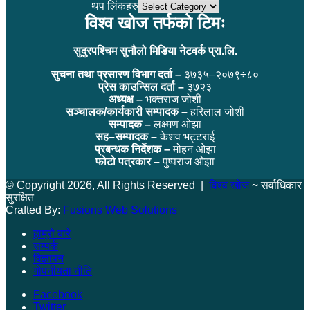
थप लिंकहरु
विश्व खोज तर्फको टिमः
सुदुरपश्चिम सुनौलो मिडिया नेटवर्क प्रा.लि.
सुचना तथा प्रसारण विभाग दर्ता –
३७३५–२०७९÷८०
प्रेस काउन्सिल दर्ता –
३७२३
अध्यक्ष –
भक्तराज जोशी
सञ्चालक/कार्यकारी सम्पादक –
हरिलाल जोशी
सम्पादक –
लक्ष्मण ओझा
सह–सम्पादक –
केशव भट्टराई
प्रबन्धक निर्देशक –
मोहन ओझा
फोटो पत्रकार –
पुष्पराज ओझा
© Copyright 2026, All Rights Reserved |
विश्व खोज
~ सर्वाधिकार
सुरक्षित
Crafted By:
Fusions Web Solutions
हाम्रो बारे
सम्पर्क
विज्ञापन
गोपनीयता नीति
Facebook
Twitter