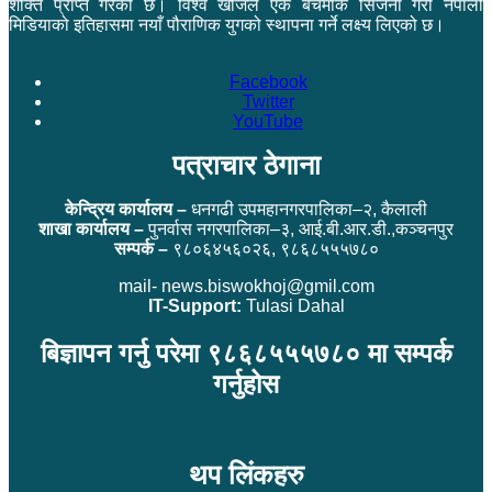
शक्ति प्राप्त गरेको छ। विश्व खोजले एक बेंचमार्क सिर्जना गरी नेपाली
मिडियाको इतिहासमा नयाँ पौराणिक युगको स्थापना गर्ने लक्ष्य लिएको छ।
Facebook
Twitter
YouTube
पत्राचार ठेगाना
केन्द्रिय कार्यालय –
धनगढी उपमहानगरपालिका–२, कैलाली
शाखा कार्यालय –
पुनर्वास नगरपालिका–३, आई.बी.आर.डी.,कञ्चनपुर
सम्पर्क –
९८०६४५६०२६, ९८६८५५५७८०
mail- news.biswokhoj@gmil.com
IT-Support:
Tulasi Dahal
बिज्ञापन गर्नु परेमा ९८६८५५५७८० मा सम्पर्क
गर्नुहोस
थप लिंकहरु