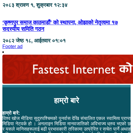
२०८३ श्रावण १, शुक्रबार १२:३४
‘कृष्णपुर समाज काठमाडौं’ को स्थापना, ओझाको नेतृत्वमा १७
सदस्यीय समिति गठन
२०८२ जेष्ठ १८, आईतवार ०१:०१
Footer ad
हाम्रो बारे
हाम्रो बारे:
विश्व खोज मीडिया सुदुरपश्चिमको पुनर्वास देखि संचालित एकल स्वामित्व प्राप्त
मिडिया नेटवर्क हो । अनलाइन मिडिया मानवजातिको अविभाज्य ध्रुव भएको छ
र यसले मानिसहरूलाई बढी प्रभावकारी तरिकामा उत्प्रेरित र सचेत पार्ने अथाह