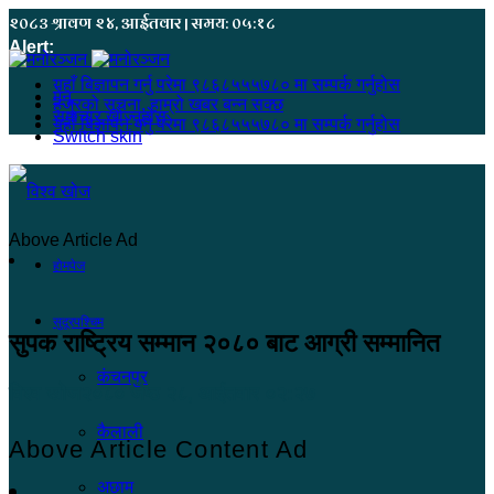
२०८३ श्रावण २४, आईतवार | समय: ०५:१८
Alert:
यहाँ बिज्ञापन गर्नु परेमा ९८६८५५५७८० मा सम्पर्क गर्नुहोस
मेनू
हजुरको सूचना, हाम्रो खबर बन्न सक्छ
समाचार खोज्नुहोस्
यहाँ बिज्ञापन गर्नु परेमा ९८६८५५५७८० मा सम्पर्क गर्नुहोस
Switch skin
Above Article Ad
होमपेज
सुदूरपश्चिम
सुपक राष्ट्रिय सम्मान २०८० बाट आग्री सम्मानित
कंचनपुर
विश्व खोज
२०८० जेष्ठ २८, आईतवार ०२:२७
कैलाली
Above Article Content Ad
अछाम