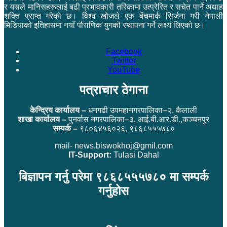
र यसले मानिसहरूलाई बढी प्रभावकारी तरिकामा उत्प्रेरित र सचेत पार्ने अथाह
शक्ति प्राप्त गरेको छ। विश्व खोजले एक बेंचमार्क सिर्जना गरी नेपाली
मिडियाको इतिहासमा नयाँ पौराणिक युगको स्थापना गर्ने लक्ष्य लिएको छ।
Facebook
Twitter
YouTube
पत्राचार ठेगाना
केन्द्रिय कार्यालय –
धनगढी उपमहानगरपालिका–२, कैलाली
शाखा कार्यालय –
पुनर्वास नगरपालिका–३, आई.बी.आर.डी.,कञ्चनपुर
सम्पर्क –
९८०६४५६०२६, ९८६८५५५७८०
mail- news.biswokhoj@gmil.com
IT-Support:
Tulasi Dahal
बिज्ञापन गर्नु परेमा ९८६८५५५७८० मा सम्पर्क
गर्नुहोस