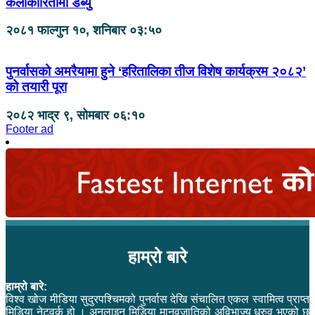
कलाकारितामा डेब्यु
२०८१ फाल्गुन १०, शनिबार ०३:५०
पुनर्वासको अमरैयामा हुने ‘हरितालिका तीज विशेष कार्यक्रम २०८२’
को तयारी पूरा
२०८२ भाद्र ९, सोमबार ०६:१०
Footer ad
हाम्रो बारे
हाम्रो बारे:
विश्व खोज मीडिया सुदुरपश्चिमको पुनर्वास देखि संचालित एकल स्वामित्व प्राप्त
मिडिया नेटवर्क हो । अनलाइन मिडिया मानवजातिको अविभाज्य ध्रुव भएको छ