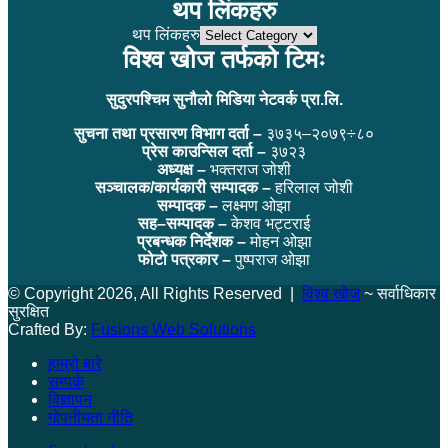
थप लिंकहरु
थप लिंकहरु
विश्व खोज तर्फको टिमः
सुदुरपश्चिम सुनौलो मिडिया नेटवर्क प्रा.लि.
सुचना तथा प्रसारण विभाग दर्ता –
३७३५–२०७९÷८०
प्रेस काउन्सिल दर्ता –
३७२३
अध्यक्ष –
भक्तराज जोशी
सञ्चालक/कार्यकारी सम्पादक –
हरिलाल जोशी
सम्पादक –
लक्ष्मण ओझा
सह–सम्पादक –
केशव भट्टराई
प्रबन्धक निर्देशक –
मोहन ओझा
फोटो पत्रकार –
पुष्पराज ओझा
© Copyright 2026, All Rights Reserved |
विश्व खोज
~ सर्वाधिकार
सुरक्षित
Crafted By:
Fusions Web Solutions
हाम्रो बारे
सम्पर्क
विज्ञापन
गोपनीयता नीति