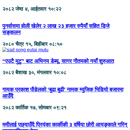
२०८२ जेष्ठ ४, आईतवार १०:२२
पुनर्वासमा होली खेलेर २ लाख २३ हजार रुपैयाँ सहित डिजे
सङ्कलन
२०८० चैत्र १५, बिहीबार ०८:५०
“एउटै मुटु” बाट अभिनय डेब्यू, सागर गौतमको नयाँ शुरुआत
२०८२ बैशाख ३०, मंगलवार १०:०८
गायक प्रकाश पौडेलको ‘बुढा बुढी’ नामक म्युजिक भिडियो बजारमा
आउँदै
२०८२ कार्तिक १७, सोमबार ०९:२१
ममीलाई पछ्याउँदै प्रियंका कार्कीकी ३ वर्षिया छोरी आयङ्काले गरिन्