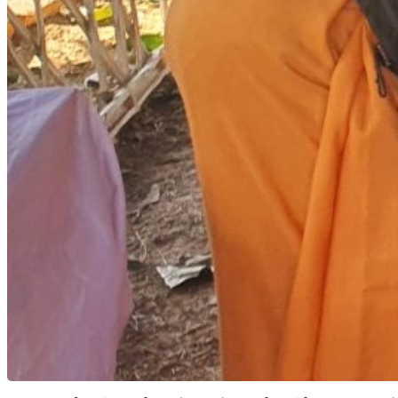
℃
Kanchanpur
25