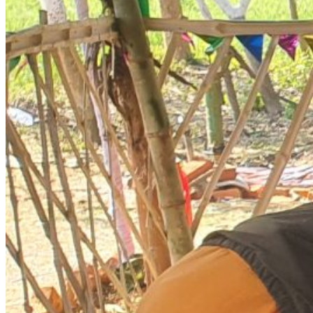
सूचना प्रविधि
मनोरञ्जन
खेलकुद
Switch skin
लगइन
Follow
Facebook
Twitter
YouTube