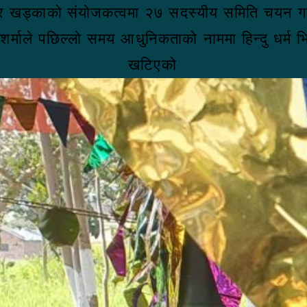
ादुर खड्काको संयोजकत्वमा २७ सदस्यीय समिति चयन 
द शर्माले पछिल्लो समय आधुनिकताको नाममा हिन्दु धर
ाव खटिएको 