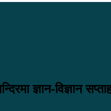
िरमा ज्ञान-विज्ञान सप्ताह