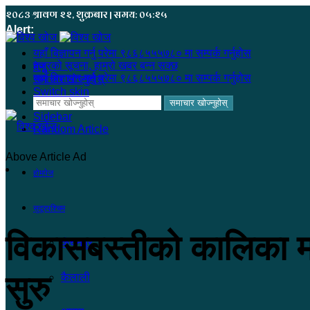
२०८३ श्रावण २२, शुक्रबार | समय: ०५:२५
Alert:
यहाँ बिज्ञापन गर्नु परेमा ९८६८५५५७८० मा सम्पर्क गर्नुहोस
हजुरको सूचना, हाम्रो खबर बन्न सक्छ
मेनू
यहाँ बिज्ञापन गर्नु परेमा ९८६८५५५७८० मा सम्पर्क गर्नुहोस
समाचार खोज्नुहोस्
Switch skin
समाचार खोज्नुहोस्
Sidebar
Random Article
Above Article Ad
होमपेज
सुदूरपश्चिम
विकासबस्तीको कालिका मन्द
कंचनपुर
सुरु
कैलाली