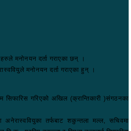
गठनहरुले मनोनयन दर्ता गराएका छन् ।
ास्ववियुले मनोनयन दर्ता गराएका हुन् ।
ो नाम सिफारिस गरिएको अखिल (क्रान्तिकारी )संगठनका
ा अनेरास्ववियुका तर्फबाट शकुन्तला मल्ल, सचिवमा