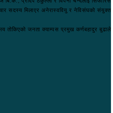
सुरज बि.क., प्रदिप ठकुल्ला र विपना चन्दलाई सिफारिस
–चार सदस्य मिलाएर अनेरास्ववियु र नेविसंघको संयुक्त
य तोकिएको जनता क्याम्पस प्रमुख कर्णबहादुर बुढाले