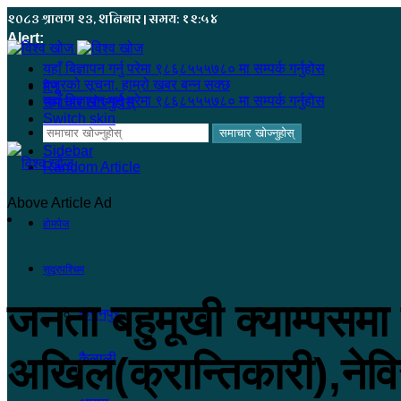
२०८३ श्रावण २३, शनिबार | समय: १२:५४
Alert:
यहाँ बिज्ञापन गर्नु परेमा ९८६८५५५७८० मा सम्पर्क गर्नुहोस
हजुरको सूचना, हाम्रो खबर बन्न सक्छ
मेनू
यहाँ बिज्ञापन गर्नु परेमा ९८६८५५५७८० मा सम्पर्क गर्नुहोस
समाचार खोज्नुहोस्
Switch skin
समाचार खोज्नुहोस्
Sidebar
Random Article
Above Article Ad
होमपेज
सुदूरपश्चिम
जनता बहुमूखी क्याम्पसमा 
कंचनपुर
अखिल(क्रान्तिकारी),नेवि
कैलाली