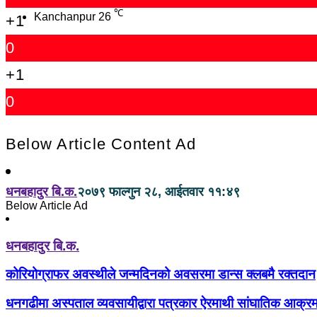
℃
Kanchanpur
26
+1
0
+1
0
Below Article Content Ad
धनबहादुर बि.क.
२०७९ फाल्गुन २८, आईतवार ११:४९
Below Article Ad
धनबहादुर बि.क.
कोरियोग्राफर अवस्थीले जन्मदिनको अवसरमा डान्स क्लबमै रक्तदान
धनगढीमा अस्पताल व्यवसायीद्वारा पत्रकार ऐरमाथी सांघातिक आक्र