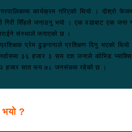
रपालिकामा कार्यक्रम गरिएको थियाे । दाेश्राे फेजमा
 बैजन्ती गिरी सिँहले जनाउनु भयाे । एक वडाबाट ए
राईने संस्थाले जनाएको छ ।
रशिक्षक प्रेम ढुङ्गानाले प्रशिक्षण दिनु भएकाे थिया
े । पुनर्वासमा ३६ हजार ३ सय दश जनाले काेभिड भ्य
 ६२ हजार सात सय ७८ जनसंख्या रहेकाे छ ।
स भयो ?