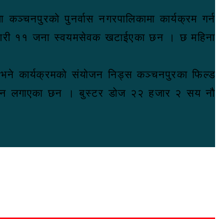
 कञ्चनपुरकाे पुनर्वास नगरपालिकामा कार्यक्रम गर्न
क जना गरी ११ जना स्वयमसेवक खटाईएका छन । छ महिना
े भने कार्यक्रमकाे संयाेजन निड्स कञ्चनपुरका फिल्ड
ाक्सिन लगाएका छन । बुस्टर डाेज २२ हजार २ सय नाै