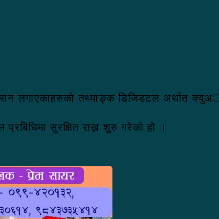
्सिन लगाएकाहरुकाे तथ्याङ्क डिजिडटल अर्थात क्युअार
रबिधिमा सुरक्षित राख्न शुरु गरेकाे हाे ।