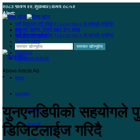
२०८३ श्रावण २२, शुक्रबार | समय: ०८:५२
Alert:
यहाँ बिज्ञापन गर्नु परेमा ९८६८५५५७८० मा सम्पर्क गर्नुहोस
हजुरको सूचना, हाम्रो खबर बन्न सक्छ
मेनू
यहाँ बिज्ञापन गर्नु परेमा ९८६८५५५७८० मा सम्पर्क गर्नुहोस
समाचार खोज्नुहोस्
Switch skin
समाचार खोज्नुहोस्
Sidebar
Random Article
Above Article Ad
होमपेज
सुदूरपश्चिम
युनएनडिपीको सहयोगले पुन
कंचनपुर
डिजिटलाईज गरिदै
कैलाली