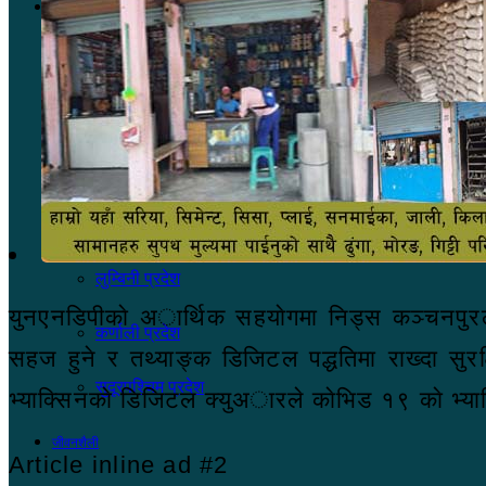
देश
कोशी प्रदेश
मधेश प्रदेश
बागमती प्रदेश
गण्डकी प्रदेश
लुम्बिनी प्रदेश
युनएनडिपीकाे अार्थिक सहयाेगमा निड्स कञ्चनपुरले
कर्णाली प्रदेश
सहज हुने र तथ्याङ्क डिजिटल पद्धतिमा राख्दा सुरक्
सुदूरपश्चिम प्रदेश
भ्याक्सिनकाे डिजिटल क्युअारले काेभिड १९ काे भ्याक
जीवनशैली
Article inline ad #2