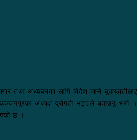
ेजगार तथा अध्ययनका लागि बिदेश जाने युवायुवतीलाई
 कञ्चनपुरका अध्यक्ष द्राेपती भट्टले बताउनु भयाे ।
ाएकाे छ ।