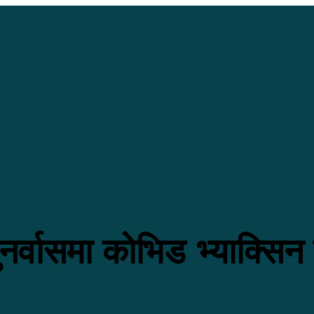
र्वासमा काेभिड भ्याक्सिन