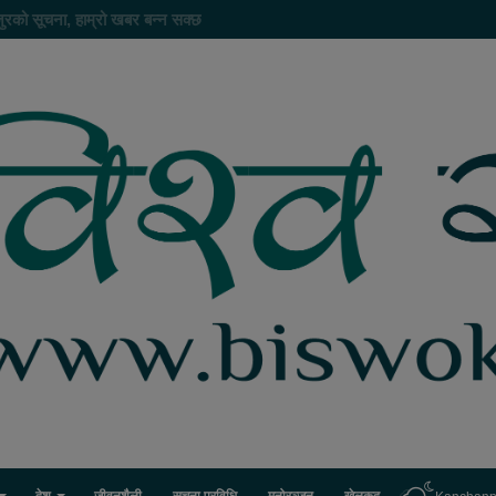
ाँ बिज्ञापन गर्नु परेमा ९८६८५५५७८० मा सम्पर्क गर्नुहोस