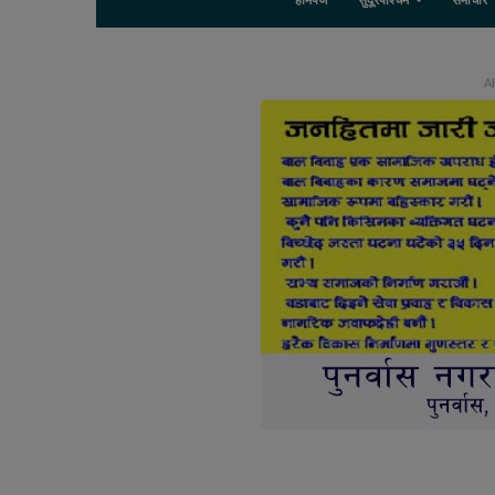
होमपेज
सुदूरपश्चिम
समाचार
Ab