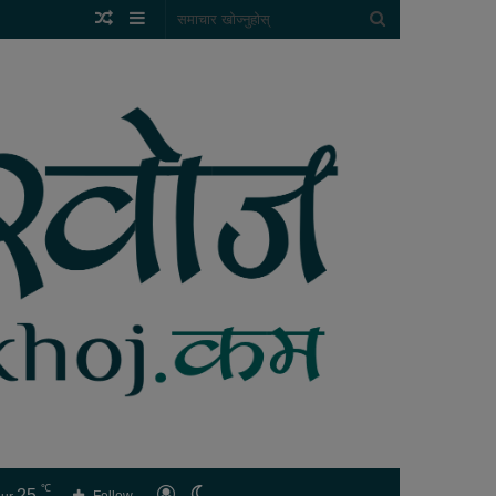
Random
Sidebar
समाचार
Article
खोज्नुहोस्
℃
25
लगइन
Switch