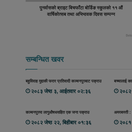
पुनर्वासको ब्राइट बिचफाँटा बोर्डिङ स्कुलको ११ औं
वार्षिकोत्सब तथा अभिभावक दिवस सम्पन्न
Bel
सम्बन्धित खवर
बहुविवाह मुद्दाकी फरार प्रतिवादी कञ्चनपुरबाट पक्राउ
बच्चालाई काम
२०८३ जेष्ठ ३, आईतवार ०२:३६
२०८२ 
कञ्चनपुरमा लागुऔषधसहित एक जना पक्राउ
अमरबस्ती :
२०८२ जेष्ठ २२, बिहीबार ०१:३६
२०८१ 