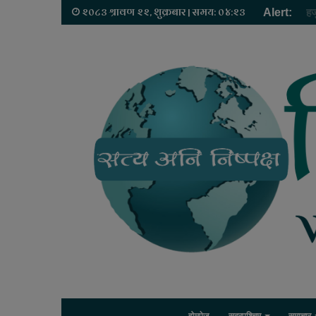
२०८३ श्रावण २२, शुक्रबार | समय: ०४:२३
Alert:
यह