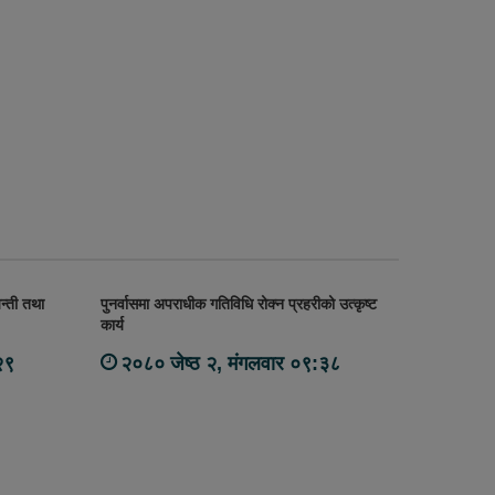
न्ती तथा
पुनर्वासमा अपराधीक गतिविधि रोक्न प्रहरीको उत्कृष्ट
कार्य
२९
२०८० जेष्ठ २, मंगलवार ०९:३८