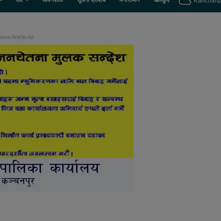
देश
जीवनशैली
सूचना प्रविधि
मनोरञ्जन
खेलकुद
Kanchanp
ove Article Ad