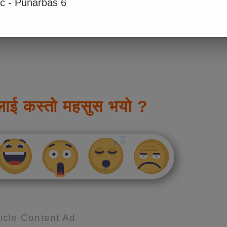
ic - Punarbas 6
लाई कस्तो महसुस भयो ?
icle Content Ad