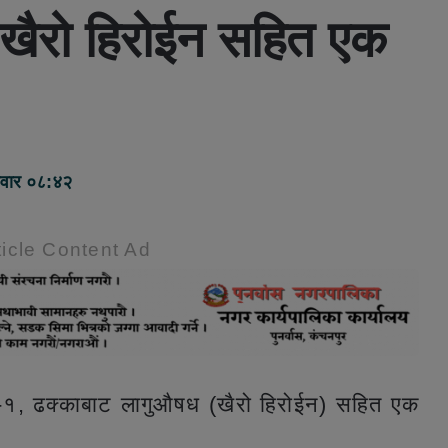
ट खैरो हिरोईन सहित एक
लवार ०८:४२
icle Content Ad
-१, ढक्काबाट लागुऔषध (खैरो हिरोईन) सहित एक