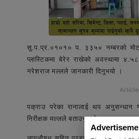
सु.प.प्र.०१०१० प. ३३५० नम्बरको मोट
प्लास्टिकमा बेरेर राखेको अवस्थामा ४.५८
नरेशराज मल्लले जानकारी दिनुभयो ।
Articl
पक्राउ परेका रानालाई थप अनुसन्धान गर
निरीक्षक मल्लले बताउनुभयो ।
Advertiseme
लागुऔषध सहित प्रहरीले धमाधम पक्राउ गर्