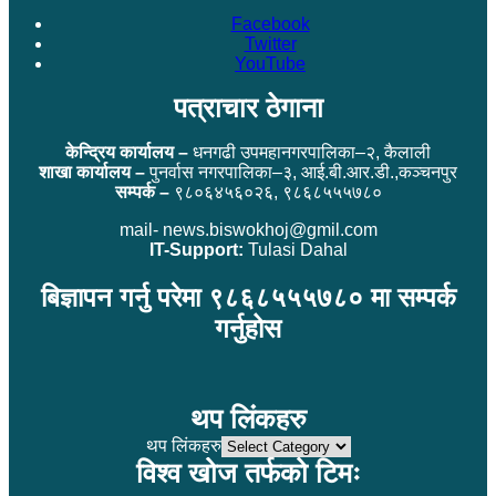
Facebook
Twitter
YouTube
पत्राचार ठेगाना
केन्द्रिय कार्यालय –
धनगढी उपमहानगरपालिका–२, कैलाली
शाखा कार्यालय –
पुनर्वास नगरपालिका–३, आई.बी.आर.डी.,कञ्चनपुर
सम्पर्क –
९८०६४५६०२६, ९८६८५५५७८०
mail- news.biswokhoj@gmil.com
IT-Support:
Tulasi Dahal
बिज्ञापन गर्नु परेमा ९८६८५५५७८० मा सम्पर्क
गर्नुहोस
थप लिंकहरु
थप लिंकहरु
विश्व खोज तर्फको टिमः