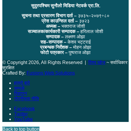
सुदुरपश्चिम सुनौलो मिडिया नेटवर्क प्रा.लि.
सुचना तथा प्रसारण विभाग दर्ता –
३७३५–२०७९÷८०
प्रेस काउन्सिल दर्ता –
३७२३
अध्यक्ष –
भक्तराज जोशी
सञ्चालक/कार्यकारी सम्पादक –
हरिलाल जोशी
सम्पादक –
लक्ष्मण ओझा
सह–सम्पादक –
केशव भट्टराई
प्रबन्धक निर्देशक –
मोहन ओझा
फोटो पत्रकार –
पुष्पराज ओझा
© Copyright 2026, All Rights Reserved |
विश्व खोज
~ सर्वाधिकार
सुरक्षित
Crafted By:
Fusions Web Solutions
हाम्रो बारे
सम्पर्क
विज्ञापन
गोपनीयता नीति
Facebook
Twitter
YouTube
Back to top button