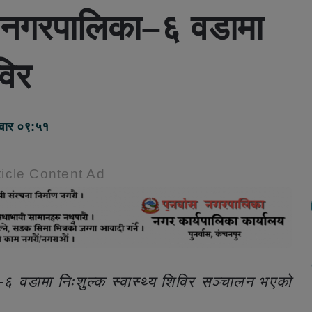
स नगरपालिका–६ वडामा
विर
वार ०९:५१
icle Content Ad
६ वडामा निःशुल्क स्वास्थ्य शिविर सञ्चालन भएको