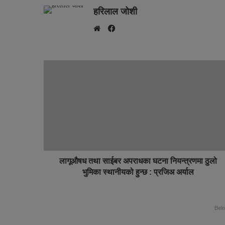
हरिलाल जोशी
F
W
a
e
c
b
e
s
b
i
o
t
o
e
k
लागूऔषध तथा साईबर अपराधका घटना नियन्त्रणमा ठुलो
भुमिका स्थानीयको हुन्छ : प्रजिअ अर्याल
Bel