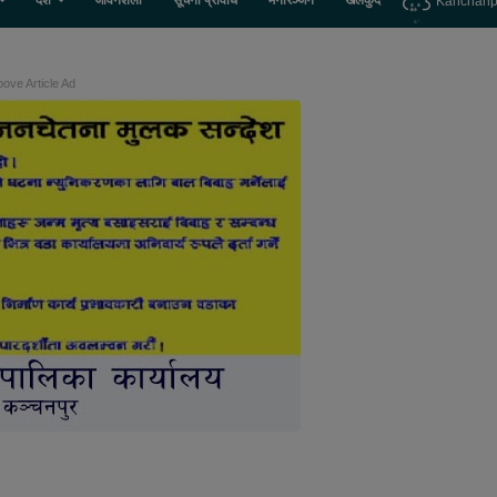
देश
जीवनशैली
सूचना प्रविधि
मनोरञ्जन
खेलकुद
Kanchanp
ove Article Ad