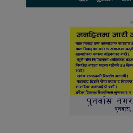
होमपेज
सुदूरपश्चिम
समाचार
Ab