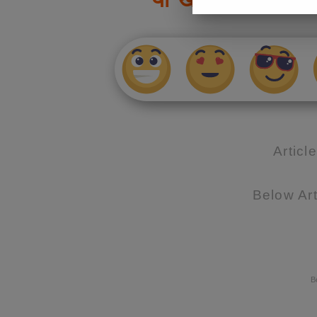
Articl
Below Art
B