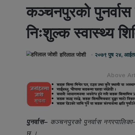
कञ्चनपुरको पुनर्वा
निःशुल्क स्वास्थ्य शि
हरिलाल जोशी
२०७९ पुष २४, आईत
Above Art
पुनर्वास–
कञ्चनपुरको पुनर्वास नगरपालिका–
छ ।