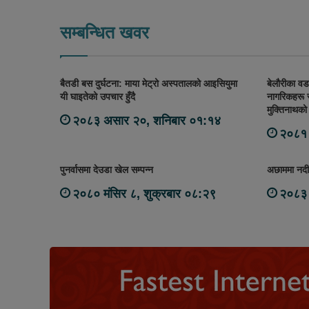
सम्बन्धित खवर
बैतडी बस दुर्घटना: माया मेट्रो अस्पतालको आइसियुमा
बेलौरीका वडा
यी घाइतेको उपचार हुँदै
नागरिकहरू स
मुक्तिनाथको 
२०८३ असार २०, शनिबार ०१:१४
२०८१ 
पुनर्वासमा देउडा खेल सम्पन्न
अछाममा नदीम
२०८० मंसिर ८, शुक्रबार ०८:२९
२०८३ 