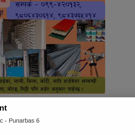
nt
ic - Punarbas 6
लाई कस्तो महसुस भयो ?