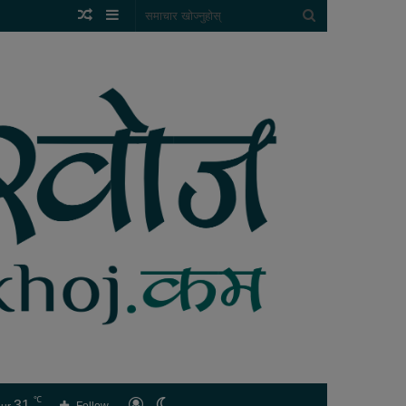
Random
Sidebar
समाचार
Article
खोज्नुहोस्
℃
31
लगइन
Switch