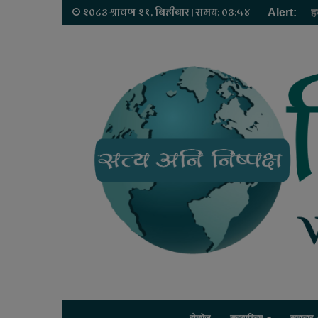
२०८३ श्रावण २१, बिहीबार | समय: ०३:५४
Alert:
ह