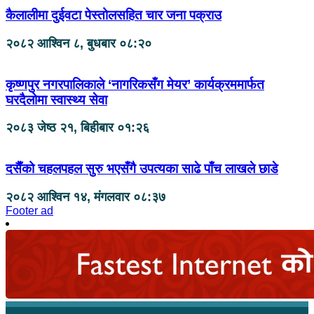
कैलालीमा दुईवटा पेस्तोलसहित चार जना पक्राउ
२०८२ आश्विन ८, बुधबार ०८:२०
कृष्णपुर नगरपालिकाले ‘नागरिकसँग मेयर’ कार्यक्रममार्फत
घरदैलोमा स्वास्थ्य सेवा
२०८३ जेष्ठ २१, बिहीबार ०१:२६
दसैँको चहलपहल सुरु भएसँगै उपत्यका साढे पाँच लाखले छाडे
२०८२ आश्विन १४, मंगलवार ०८:३७
Footer ad