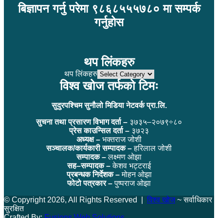
बिज्ञापन गर्नु परेमा ९८६८५५५७८० मा सम्पर्क
गर्नुहोस
थप लिंकहरु
थप लिंकहरु
विश्व खोज तर्फको टिमः
सुदुरपश्चिम सुनौलो मिडिया नेटवर्क प्रा.लि.
सुचना तथा प्रसारण विभाग दर्ता –
३७३५–२०७९÷८०
प्रेस काउन्सिल दर्ता –
३७२३
अध्यक्ष –
भक्तराज जोशी
सञ्चालक/कार्यकारी सम्पादक –
हरिलाल जोशी
सम्पादक –
लक्ष्मण ओझा
सह–सम्पादक –
केशव भट्टराई
प्रबन्धक निर्देशक –
मोहन ओझा
फोटो पत्रकार –
पुष्पराज ओझा
© Copyright 2026, All Rights Reserved |
विश्व खोज
~ सर्वाधिकार
सुरक्षित
Crafted By:
Fusions Web Solutions