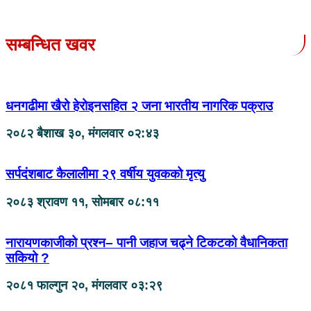
सम्बन्धित खवर
धनगढीमा खैरो हेरोइनसहित २ जना भारतीय नागरिक पक्राउ
२०८२ बैशाख ३०, मंगलवार ०२:४३
सर्पदंशबाट कैलालीमा २९ वर्षीय युवकको मृत्यु
२०८३ श्रावण ११, सोमबार ०८:११
नारायणकाजीको प्रश्न– पानी जहाज चढ्ने टिकटको वैधानिकता
सकियो ?
२०८१ फाल्गुन २०, मंगलवार ०३:२९