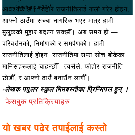
℃
Kanchanpur
27
आवश्यक छ। फोहोर राजनीतिलाई गाली गरेर होइन,
आफ्नो ठाउँमा सच्चा नागरिक भएर मात्र हामी
मुलुकको मुहार बदल्न सक्छौँ। अब समय हो —
परिवर्तनको, निर्माणको र समर्पणको। हामी
राजनीतिलाई होइन, राजनीतिमा सफा सोच बोकेका
मानिसहरूलाई चाहन्छौँ। त्यसैले, फोहोर राजनीति
छोडौँ, र आफ्नो ठाउँ बनाउँन लागौँ।
-लेखक पपुलर स्कुल भिमबस्तीका प्रिन्सिपल हुन् ।
फेसबुक प्रतिक्रियाहरु
यो खबर पढेर तपाईलाई कस्तो