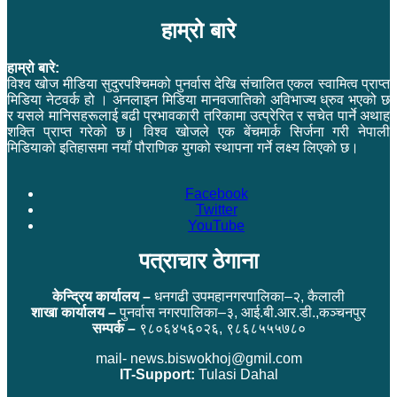
हाम्रो बारे
हाम्रो बारे:
विश्व खोज मीडिया सुदुरपश्चिमको पुनर्वास देखि संचालित एकल स्वामित्व प्राप्त
मिडिया नेटवर्क हो । अनलाइन मिडिया मानवजातिको अविभाज्य ध्रुव भएको छ
र यसले मानिसहरूलाई बढी प्रभावकारी तरिकामा उत्प्रेरित र सचेत पार्ने अथाह
शक्ति प्राप्त गरेको छ। विश्व खोजले एक बेंचमार्क सिर्जना गरी नेपाली
मिडियाको इतिहासमा नयाँ पौराणिक युगको स्थापना गर्ने लक्ष्य लिएको छ।
Facebook
Twitter
YouTube
पत्राचार ठेगाना
केन्द्रिय कार्यालय –
धनगढी उपमहानगरपालिका–२, कैलाली
शाखा कार्यालय –
पुनर्वास नगरपालिका–३, आई.बी.आर.डी.,कञ्चनपुर
सम्पर्क –
९८०६४५६०२६, ९८६८५५५७८०
mail- news.biswokhoj@gmil.com
IT-Support:
Tulasi Dahal