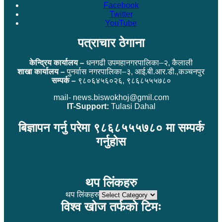
Facebook
Twitter
YouTube
पत्राचार ठेगाना
केन्द्रिय कार्यालय –
धनगढी उपमहानगरपालिका–२, कैलाली
शाखा कार्यालय –
पुनर्वास नगरपालिका–३, आई.बी.आर.डी.,कञ्चनपुर
सम्पर्क –
९८०६४५६०२६, ९८६८५५५७८०
mail- news.biswokhoj@gmil.com
IT-Support:
Tulasi Dahal
बिज्ञापन गर्नु परेमा ९८६८५५५७८० मा सम्पर्क
गर्नुहोस
थप लिंकहरु
थप लिंकहरु
विश्व खोज तर्फको टिमः