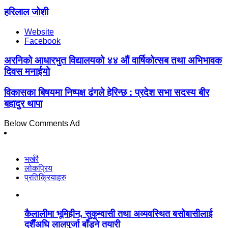
हरिलाल जोशी
Website
Facebook
अरनिको आधारभुत विद्यालयको ४४ औं वार्षिकोत्सब तथा अभिभावक
दिवस मनाईयो
विकासका बिषयमा निष्पक्ष ढंगले हेरिन्छ : प्रदेश सभा सदस्य बीर
बहादुर थापा
Below Comments Ad
भर्खरै
लोकप्रिय
प्रतिक्रियाहरु
कैलालीमा भूमिहीन, सुकुम्वासी तथा अव्यवस्थित बसोबासीलाई
दशैँअघि लालपुर्जा बाँड्ने तयारी