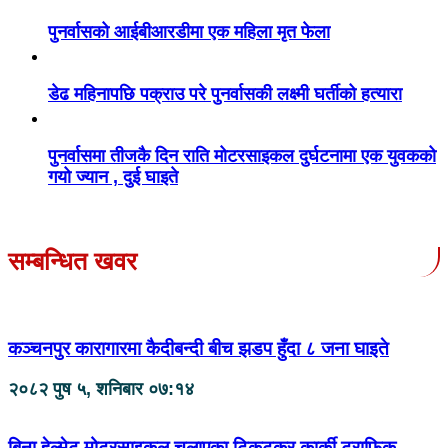
पुनर्वासको आईबीआरडीमा एक महिला मृत फेला
डेढ महिनापछि पक्राउ परे पुनर्वासकी लक्ष्मी घर्तीको हत्यारा
पुनर्वासमा तीजकै दिन राति मोटरसाइकल दुर्घटनामा एक युवकको
गयो ज्यान , दुई घाइते
सम्बन्धित खवर
कञ्चनपुर कारागारमा कैदीबन्दी बीच झडप हुँदा ८ जना घाइते
२०८२ पुष ५, शनिबार ०७:१४
बिना हेल्मेट मोटरसाइकल चलाएका टिकटकर कार्की ट्राफिक