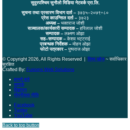
सुदुरपश्चिम सुनौलो मिडिया नेटवर्क प्रा.लि.
सुचना तथा प्रसारण विभाग दर्ता –
३७३५–२०७९÷८०
प्रेस काउन्सिल दर्ता –
३७२३
अध्यक्ष –
भक्तराज जोशी
सञ्चालक/कार्यकारी सम्पादक –
हरिलाल जोशी
सम्पादक –
लक्ष्मण ओझा
सह–सम्पादक –
केशव भट्टराई
प्रबन्धक निर्देशक –
मोहन ओझा
फोटो पत्रकार –
पुष्पराज ओझा
© Copyright 2026, All Rights Reserved |
विश्व खोज
~ सर्वाधिकार
सुरक्षित
Crafted By:
Fusions Web Solutions
हाम्रो बारे
सम्पर्क
विज्ञापन
गोपनीयता नीति
Facebook
Twitter
YouTube
Back to top button