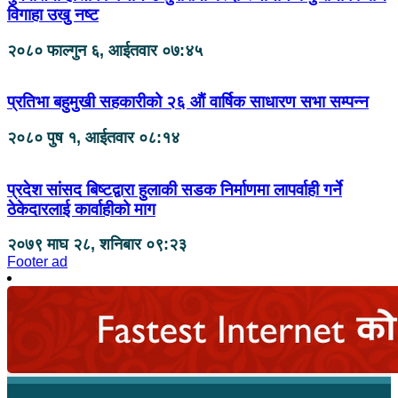
विगाहा उखु नष्ट
२०८० फाल्गुन ६, आईतवार ०७:४५
प्रतिभा बहुमुखी सहकारीको २६ औं वार्षिक साधारण सभा सम्पन्न
२०८० पुष १, आईतवार ०८:१४
प्रदेश सांसद बिष्टद्वारा हुलाकी सडक निर्माणमा लापर्वाही गर्ने
ठेकेदारलाई कार्वाहीको माग
२०७९ माघ २८, शनिबार ०९:२३
Footer ad