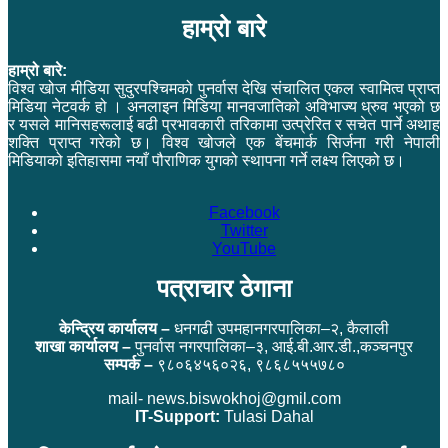
हाम्रो बारे
हाम्रो बारे:
विश्व खोज मीडिया सुदुरपश्चिमको पुनर्वास देखि संचालित एकल स्वामित्व प्राप्त
मिडिया नेटवर्क हो । अनलाइन मिडिया मानवजातिको अविभाज्य ध्रुव भएको छ
र यसले मानिसहरूलाई बढी प्रभावकारी तरिकामा उत्प्रेरित र सचेत पार्ने अथाह
शक्ति प्राप्त गरेको छ। विश्व खोजले एक बेंचमार्क सिर्जना गरी नेपाली
मिडियाको इतिहासमा नयाँ पौराणिक युगको स्थापना गर्ने लक्ष्य लिएको छ।
Facebook
Twitter
YouTube
पत्राचार ठेगाना
केन्द्रिय कार्यालय –
धनगढी उपमहानगरपालिका–२, कैलाली
शाखा कार्यालय –
पुनर्वास नगरपालिका–३, आई.बी.आर.डी.,कञ्चनपुर
सम्पर्क –
९८०६४५६०२६, ९८६८५५५७८०
mail- news.biswokhoj@gmil.com
IT-Support:
Tulasi Dahal