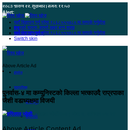
२०८३ श्रावण २२, शुक्रबार | समय: ११:५०
Alert:
यहाँ बिज्ञापन गर्नु परेमा ९८६८५५५७८० मा सम्पर्क गर्नुहोस
हजुरको सूचना, हाम्रो खबर बन्न सक्छ
मेनू
यहाँ बिज्ञापन गर्नु परेमा ९८६८५५५७८० मा सम्पर्क गर्नुहोस
समाचार खोज्नुहोस्
Switch skin
Above Article Ad
होमपेज
सुदूरपश्चिम
पुनर्वास-४ मा कम्युनिस्टको किल्ला भत्काउदै राप्रपाका
जैशी वडाध्यक्षमा विजयी
कंचनपुर
हरिलाल जोशी
२०७९ जेष्ठ ७, शनिबार ०७:२४
कैलाली
Above Article Content Ad