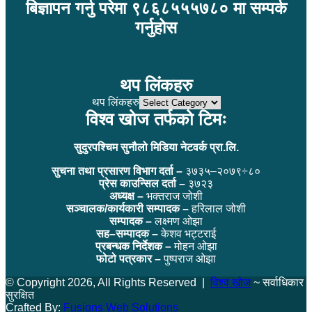
बिज्ञापन गर्नु परेमा ९८६८५५५७८० मा सम्पर्क
गर्नुहोस
थप लिंकहरु
थप लिंकहरु
विश्व खोज तर्फको टिमः
सुदुरपश्चिम सुनौलो मिडिया नेटवर्क प्रा.लि.
सुचना तथा प्रसारण विभाग दर्ता –
३७३५–२०७९÷८०
प्रेस काउन्सिल दर्ता –
३७२३
अध्यक्ष –
भक्तराज जोशी
सञ्चालक/कार्यकारी सम्पादक –
हरिलाल जोशी
सम्पादक –
लक्ष्मण ओझा
सह–सम्पादक –
केशव भट्टराई
प्रबन्धक निर्देशक –
मोहन ओझा
फोटो पत्रकार –
पुष्पराज ओझा
© Copyright 2026, All Rights Reserved |
विश्व खोज
~ सर्वाधिकार
सुरक्षित
Crafted By:
Fusions Web Solutions