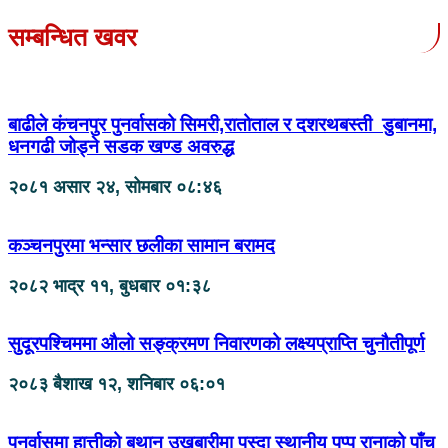
सम्बन्धित खवर
बाढीले कंचनपुर पुनर्वासको सिमरी,रातोताल र दशरथबस्ती डुबानमा,
धनगढी जोड्ने सडक खण्ड अवरुद्ध
२०८१ असार २४, सोमबार ०८:४६
कञ्चनपुरमा भन्सार छलीका सामान बरामद
२०८२ भाद्र ११, बुधबार ०१:३८
सुदूरपश्चिममा औलो सङ्क्रमण निवारणको लक्ष्यप्राप्ति चुनौतीपूर्ण
२०८३ बैशाख १२, शनिबार ०६:०१
पुनर्वासमा हात्तीको बथान उखुबारीमा पस्दा स्थानीय पप्पु रानाको पाँच