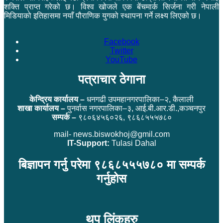
शक्ति प्राप्त गरेको छ। विश्व खोजले एक बेंचमार्क सिर्जना गरी नेपाली
मिडियाको इतिहासमा नयाँ पौराणिक युगको स्थापना गर्ने लक्ष्य लिएको छ।
Facebook
Twitter
YouTube
पत्राचार ठेगाना
केन्द्रिय कार्यालय –
धनगढी उपमहानगरपालिका–२, कैलाली
शाखा कार्यालय –
पुनर्वास नगरपालिका–३, आई.बी.आर.डी.,कञ्चनपुर
सम्पर्क –
९८०६४५६०२६, ९८६८५५५७८०
mail- news.biswokhoj@gmil.com
IT-Support:
Tulasi Dahal
बिज्ञापन गर्नु परेमा ९८६८५५५७८० मा सम्पर्क
गर्नुहोस
थप लिंकहरु