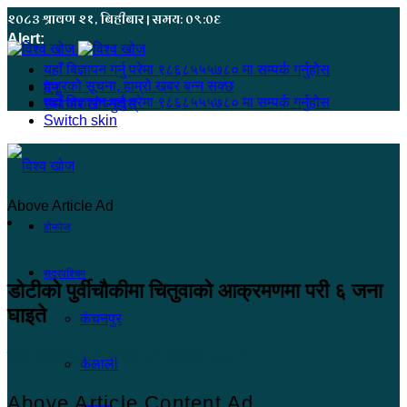
२०८३ श्रावण २१, बिहीबार | समय: ०९:०६
Alert:
यहाँ बिज्ञापन गर्नु परेमा ९८६८५५५७८० मा सम्पर्क गर्नुहोस
हजुरको सूचना, हाम्रो खबर बन्न सक्छ
मेनू
यहाँ बिज्ञापन गर्नु परेमा ९८६८५५५७८० मा सम्पर्क गर्नुहोस
समाचार खोज्नुहोस्
Switch skin
Above Article Ad
होमपेज
सुदूरपश्चिम
डोटीको पुर्वीचौकीमा चितुवाको आक्रमणमा परी ६ जना
घाइते
कंचनपुर
विश्व खोज
२०७९ मंसिर २१, बुधबार ०६:४१
कैलाली
Above Article Content Ad