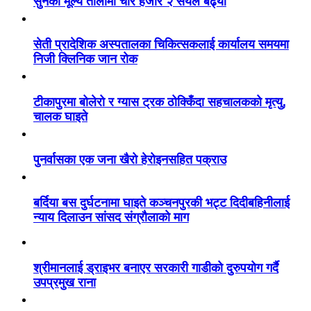
सुनको मूल्य तोलामा चार हजार २ सयले बढ्यो
सेती प्रादेशिक अस्पतालका चिकित्सकलाई कार्यालय समयमा
निजी क्लिनिक जान रोक
टीकापुरमा बोलेरो र ग्यास ट्रक ठोक्किँदा सहचालकको मृत्यु,
चालक घाइते
पुनर्वासका एक जना खैरो हेरोइनसहित पक्राउ
बर्दिया बस दुर्घटनामा घाइते कञ्चनपुरकी भट्ट दिदीबहिनीलाई
न्याय दिलाउन सांसद संग्रौलाको माग
श्रीमानलाई ड्राइभर बनाएर सरकारी गाडीको दुरुपयोग गर्दै
उपप्रमुख राना