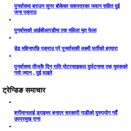
पुनर्वासमा ब्राउन सुगर बोकेका सशस्त्रका जवान सहित दुई
जना पक्राउ
पुनर्वासको आईबीआरडीमा एक महिला मृत फेला
डेढ महिनापछि पक्राउ परे पुनर्वासकी लक्ष्मी घर्तीको हत्यारा
पुनर्वासमा तीजकै दिन राति मोटरसाइकल दुर्घटनामा एक युवकको
गयो ज्यान , दुई घाइते
ट्रेन्डिङ समाचार
श्रीमानलाई ड्राइभर बनाएर सरकारी गाडीको दुरुपयोग गर्दै
उपप्रमुख राना