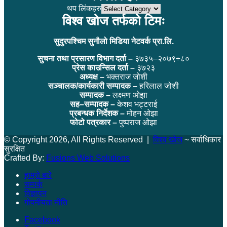
थप लिंकहरु
विश्व खोज तर्फको टिमः
सुदुरपश्चिम सुनौलो मिडिया नेटवर्क प्रा.लि.
सुचना तथा प्रसारण विभाग दर्ता –
३७३५–२०७९÷८०
प्रेस काउन्सिल दर्ता –
३७२३
अध्यक्ष –
भक्तराज जोशी
सञ्चालक/कार्यकारी सम्पादक –
हरिलाल जोशी
सम्पादक –
लक्ष्मण ओझा
सह–सम्पादक –
केशव भट्टराई
प्रबन्धक निर्देशक –
मोहन ओझा
फोटो पत्रकार –
पुष्पराज ओझा
© Copyright 2026, All Rights Reserved |
विश्व खोज
~ सर्वाधिकार
सुरक्षित
Crafted By:
Fusions Web Solutions
हाम्रो बारे
सम्पर्क
विज्ञापन
गोपनीयता नीति
Facebook