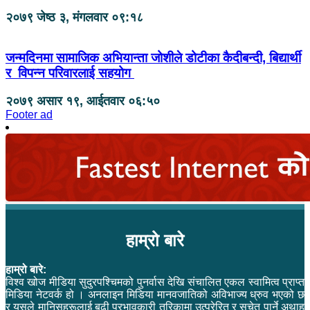
२०७९ जेष्ठ ३, मंगलवार ०९:१८
जन्मदिनमा सामाजिक अभियान्ता जोशीले डोटीका कैदीबन्दी, बिद्यार्थी
र विपन्न परिवारलाई सहयोग
२०७९ असार १९, आईतवार ०६:५०
Footer ad
हाम्रो बारे
हाम्रो बारे:
विश्व खोज मीडिया सुदुरपश्चिमको पुनर्वास देखि संचालित एकल स्वामित्व प्राप्त
मिडिया नेटवर्क हो । अनलाइन मिडिया मानवजातिको अविभाज्य ध्रुव भएको छ
र यसले मानिसहरूलाई बढी प्रभावकारी तरिकामा उत्प्रेरित र सचेत पार्ने अथाह