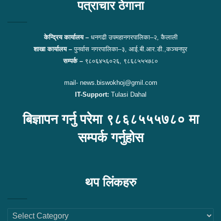
पत्राचार ठेगाना
केन्द्रिय कार्यालय –
धनगढी उपमहानगरपालिका–२, कैलाली
शाखा कार्यालय –
पुनर्वास नगरपालिका–३, आई.बी.आर.डी.,कञ्चनपुर
सम्पर्क –
९८०६४५६०२६, ९८६८५५५७८०
mail- news.biswokhoj@gmil.com
IT-Support:
Tulasi Dahal
बिज्ञापन गर्नु परेमा ९८६८५५५७८० मा
सम्पर्क गर्नुहोस
थप लिंकहरु
थप