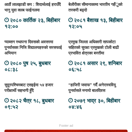
आठौं लालझाडी कप : शिदार्थलाई हराउँदै
बेलौरीका सीमानाकामा भारतीय गहँुको
भानु युवा क्लब फाईनलमा
तस्करी बढ्दो
२०८० कार्तिक २३, बिहीबार
२०८१ बैशाख १३, बिहीबार
१२:००
१२:०५
प्याब्सन स्थापना दिवसको अवसरमा
प्रमुख जिल्ला अधिकारी सापकोटा
पुनर्वासका निजि विद्यालयहरुको सरसफाई
सहितको सुरक्षा प्रमुखको टोली बाढी
अभियान
प्रभावित क्षेत्रका बस्तीमा
२०८० पुष २५, बुधबार
२०८१ असार २९, शनिबार
०८:३८
०६:५८
सुदूरपश्चिमबाट एसइईमा ५४ हजार
“हाजिरी जवाफ” गर्दै अनेरास्ववियु
परीक्षार्थी सहभागी हुँदै
पुनर्वासले मनायो बालदिवस
२०८२ चैत्र १८, बुधबार
२०७९ भाद्र ३०, बिहीबार
०९:५२
०४:४६
Footer ad