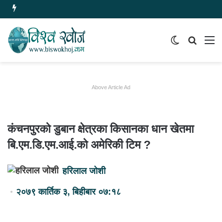
Switch
समाचार
मेन
skin
खोज्नुहोस
Above Article Ad
कंचनपुरको डुबान क्षेत्रका किसानका धान खेतमा
बि.एम.डि.एम.आई.को अमेरिकी टिम ?
हरिलाल जोशी
२०७९ कार्तिक ३, बिहीबार ०७:१८