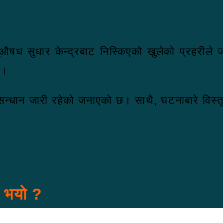
ूऔषध सुधार केन्द्रबाट निस्किएको खुलेको प्रहरील
छ।
न्धान जारी रहेको जनाएको छ। साथै, घटनाबारे विस्तृ
स भयो ?