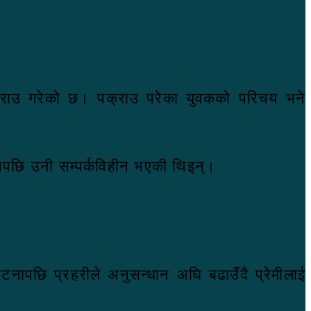
क्राउ गरेको छ। पक्राउ परेका युवकको परिचय भने
यसपछि उनी सम्पर्कविहीन भएकी थिइन्।
नापछि प्रहरीले अनुसन्धान अघि बढाउँदै प्रेमीलाई