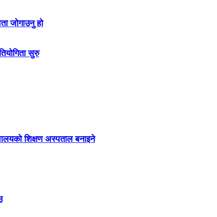
वता जोगाउनु हो
तियोगिता सुरु
द्यालयको शिक्षण अस्पताल बनाइने
उ