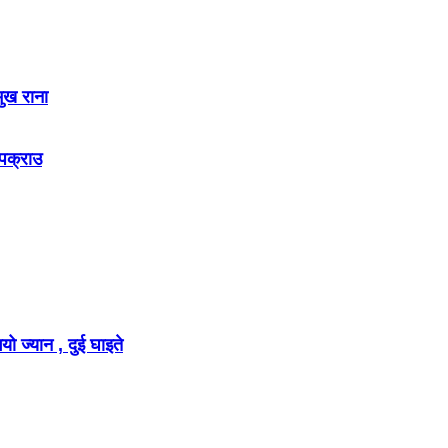
मुख राना
 पक्राउ
ो ज्यान , दुई घाइते