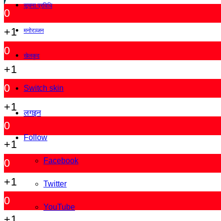
सूचना प्रविधि
0
+1
मनोरञ्जन
0
खेलकुद
+1
0
Switch skin
+1
लगइन
0
Follow
+1
Facebook
0
+1
Twitter
0
YouTube
+1