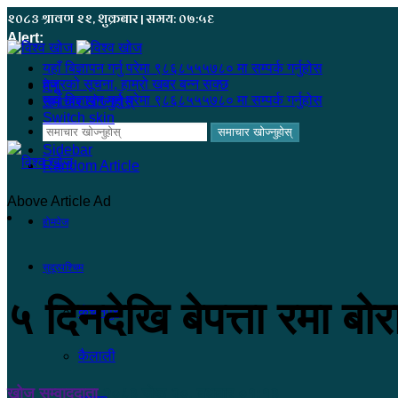
२०८३ श्रावण २२, शुक्रबार | समय: ०७:५६
Alert:
यहाँ बिज्ञापन गर्नु परेमा ९८६८५५५७८० मा सम्पर्क गर्नुहोस
हजुरको सूचना, हाम्रो खबर बन्न सक्छ
मेनू
यहाँ बिज्ञापन गर्नु परेमा ९८६८५५५७८० मा सम्पर्क गर्नुहोस
समाचार खोज्नुहोस्
Switch skin
समाचार खोज्नुहोस्
Sidebar
Random Article
Above Article Ad
होमपेज
सुदूरपश्चिम
५ दिनदेखि बेपत्ता रमा बोर
कंचनपुर
कैलाली
खोज सम्वाददाता
२०८३ जेष्ठ २०, बुधबार ०१:१३