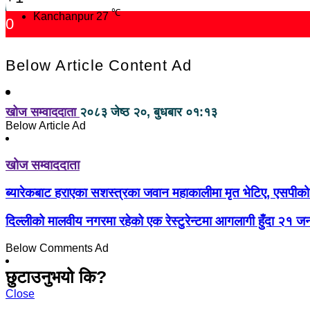
℃
Kanchanpur
27
0
Below Article Content Ad
खोज सम्वाददाता
२०८३ जेष्ठ २०, बुधबार ०१:१३
Below Article Ad
खोज सम्वाददाता
ब्यारेकबाट हराएका सशस्त्रका जवान महाकालीमा मृत भेटिए, एसपीको
दिल्लीको मालवीय नगरमा रहेको एक रेस्टुरेन्टमा आगलागी हुँदा २१ जना
Below Comments Ad
छुटाउनुभयो कि?
Close