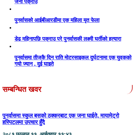
जना पक्राउ
पुनर्वासको आईबीआरडीमा एक महिला मृत फेला
डेढ महिनापछि पक्राउ परे पुनर्वासकी लक्ष्मी घर्तीको हत्यारा
पुनर्वासमा तीजकै दिन राति मोटरसाइकल दुर्घटनामा एक युवकको
गयो ज्यान , दुई घाइते
सम्बन्धित खवर
पुनर्वासमा स्कुल बसको ठक्करबाट एक जना घाईते, मायामेट्रो
हस्पिटलमा उपचार हुँदै
२०८१ फाल्गुन ११, आईतवार ११:४३