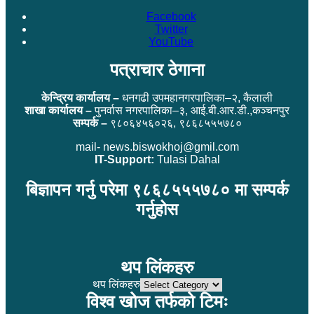
Facebook
Twitter
YouTube
पत्राचार ठेगाना
केन्द्रिय कार्यालय –
धनगढी उपमहानगरपालिका–२, कैलाली
शाखा कार्यालय –
पुनर्वास नगरपालिका–३, आई.बी.आर.डी.,कञ्चनपुर
सम्पर्क –
९८०६४५६०२६, ९८६८५५५७८०
mail- news.biswokhoj@gmil.com
IT-Support:
Tulasi Dahal
बिज्ञापन गर्नु परेमा ९८६८५५५७८० मा सम्पर्क
गर्नुहोस
थप लिंकहरु
थप लिंकहरु
विश्व खोज तर्फको टिमः