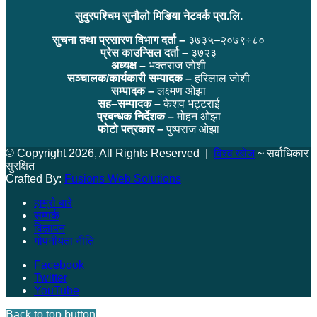
सुदुरपश्चिम सुनौलो मिडिया नेटवर्क प्रा.लि.
सुचना तथा प्रसारण विभाग दर्ता –
३७३५–२०७९÷८०
प्रेस काउन्सिल दर्ता –
३७२३
अध्यक्ष –
भक्तराज जोशी
सञ्चालक/कार्यकारी सम्पादक –
हरिलाल जोशी
सम्पादक –
लक्ष्मण ओझा
सह–सम्पादक –
केशव भट्टराई
प्रबन्धक निर्देशक –
मोहन ओझा
फोटो पत्रकार –
पुष्पराज ओझा
© Copyright 2026, All Rights Reserved |
विश्व खोज
~ सर्वाधिकार
सुरक्षित
Crafted By:
Fusions Web Solutions
हाम्रो बारे
सम्पर्क
विज्ञापन
गोपनीयता नीति
Facebook
Twitter
YouTube
Back to top button