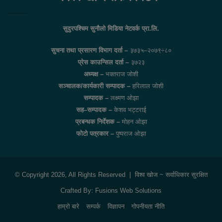
सुदुरपश्चिम सुनौलो मिडिया नेटवर्क प्रा.लि.
सुचना तथा प्रसारण विभाग दर्ता –
३७३५–२०७९÷८०
प्रेस काउन्सिल दर्ता –
३७२३
अध्यक्ष –
भक्तराज जोशी
सञ्चालक/कार्यकारी सम्पादक –
हरिलाल जोशी
सम्पादक –
लक्ष्मण ओझा
सह–सम्पादक –
केशव भट्टराई
प्रबन्धक निर्देशक –
मोहन ओझा
फोटो पत्रकार –
पुष्पराज ओझा
© Copyright 2026, All Rights Reserved |
विश्व खोज
~ सर्वाधिकार सुरक्षित
Crafted By:
Fusions Web Solutions
हाम्रो बारे
सम्पर्क
विज्ञापन
गोपनीयता नीति