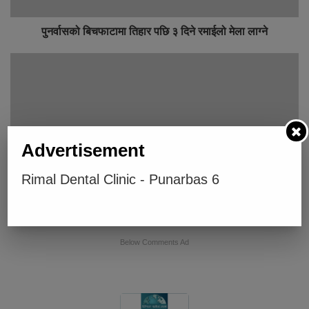
पुनर्वासको बिचफाटामा तिहार पछि ३ दिने रमाईलो मेला लाग्ने
Advertisement
Rimal Dental Clinic - Punarbas 6
कञ्चनपुर १ मा लोकतान्त्रिक -बाम गठबन्धनको प्रचारप्रसार तिब्र
बनाईदै
Below Comments Ad