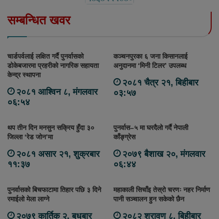
सम्बन्धित खवर
चार्डपर्वलाई लक्षित गर्दै पुनर्वासको
कञ्चनपुरका ६ जना किसानलाई
डोकेबजारमा प्रहरीको नागरिक सहायता
अनुदानमा ‘मिनी टिलर’ उपलब्ध
केन्द्र स्थापना
२०८१ चैत्र २१, बिहीबार
२०८१ आश्विन ८, मंगलवार
०३:५७
०६:५४
थप तीन दिन मनसुन सक्रिय हुँदा ३०
पुनर्वास–५ मा घरदैलो गर्दै नेपाली
जिल्ला ‘रेड जोन’मा
काँङ्ग्रेस
२०८१ असार २१, शुक्रबार
२०७९ बैशाख २०, मंगलवार
११:३७
०६:४४
पुनर्वासको बिचफाटामा तिहार पछि ३ दिने
महाकाली सिचाँइ तेस्रो चरणः नहर निर्माण
रमाईलो मेला लाग्ने
पानी सञ्चालन हुन सकेको छैन
२०७९ कार्तिक २, बुधबार
२०८२ श्रावण ८, बिहीबार