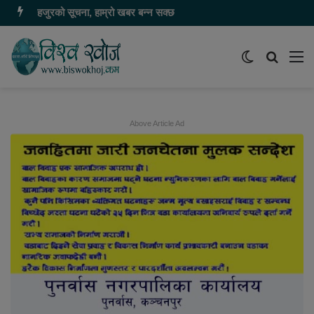
हजुरको सूचना, हाम्रो खबर बन्न सक्छ
Switch
समाचार
मेन
skin
खोज्नुहोस
Above Article Ad