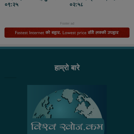
०९:२५
०२:५८
Footer ad
हाम्रो बारे