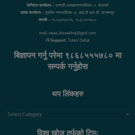
केन्द्रिय कार्यालय –
धनगढी उपमहानगरपालिका–२, कैलाली
शाखा कार्यालय –
पुनर्वास नगरपालिका–३, आई.बी.आर.डी.,कञ्चनपुर
सम्पर्क –
९८०६४५६०२६, ९८६८५५५७८०
mail- news.biswokhoj@gmil.com
IT-Support:
Tulasi Dahal
बिज्ञापन गर्नु परेमा ९८६८५५५७८० मा
सम्पर्क गर्नुहोस
थप लिंकहरु
थप
लिंकहरु
विश्व खोज तर्फको टिमः