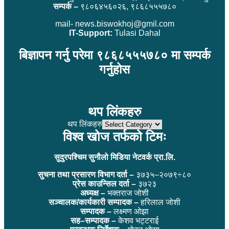
सम्पर्क –
९८०६४५६०२६, ९८६८५५५७८०
mail- news.biswokhoj@gmil.com
IT-Support:
Tulasi Dahal
बिज्ञापन गर्नु परेमा ९८६८५५५७८० मा सम्पर्क
गर्नुहोस
थप लिंकहरु
थप लिंकहरु
विश्व खोज तर्फको टिमः
सुदुरपश्चिम सुनौलो मिडिया नेटवर्क प्रा.लि.
सुचना तथा प्रसारण विभाग दर्ता –
३७३५–२०७९÷८०
प्रेस काउन्सिल दर्ता –
३७२३
अध्यक्ष –
भक्तराज जोशी
सञ्चालक/कार्यकारी सम्पादक –
हरिलाल जोशी
सम्पादक –
लक्ष्मण ओझा
सह–सम्पादक –
केशव भट्टराई