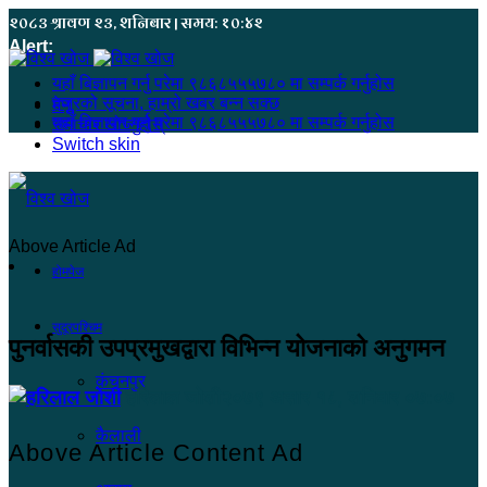
२०८३ श्रावण २३, शनिबार | समय: १०:४२
Alert:
यहाँ बिज्ञापन गर्नु परेमा ९८६८५५५७८० मा सम्पर्क गर्नुहोस
हजुरको सूचना, हाम्रो खबर बन्न सक्छ
मेनू
यहाँ बिज्ञापन गर्नु परेमा ९८६८५५५७८० मा सम्पर्क गर्नुहोस
समाचार खोज्नुहोस्
Switch skin
Above Article Ad
होमपेज
सुदूरपश्चिम
पुनर्वासकी उपप्रमुखद्वारा विभिन्न योजनाको अनुगमन
कंचनपुर
हरिलाल जोशी
२०७९ असार १८, शनिबार ०७:०७
कैलाली
Above Article Content Ad