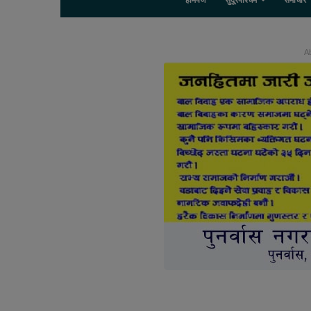
होमपेज
सुदूरपश्चिम
समाचार
Ab