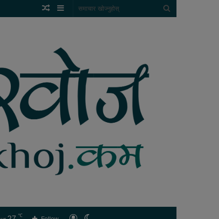
Random
Sidebar
समाचार
Article
खोज्नुहोस्
℃
27
लगइन
Switch