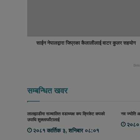
t
o
e
k
साईन नेपालद्वारा जिप्रका कैलालीलाई वाटर कुलर सहयोग
Bel
सम्बन्धित खवर
लालझाडीमा सञ्चालित वडाध्यक्ष कप क्रिकेट कपको
नव ज्योति आ
उपाधि शुक्लाफाँटालाई
२०८० 
२०८१ कार्तिक ३, शनिबार ०८:०१