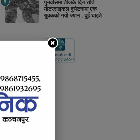
पुनर्वासमा तीजकै दिन राति
मोटरसाइकल दुर्घटनामा एक
युवकको गयो ज्यान , दुई घाइते