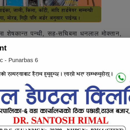
चिबमा शेषकान्त पन्थी, सह-सचिबमा धनलाल मोक्तान,
ा छन् । भने सदस्यहरूमा सरोज पौडेल, रामबहादुर
nt
, नबिन जैरु, आशिष क्षेत्री, भिम पौडेल र सन्जय
ic - Punarbas 6
e inline ad #2
 समिति तय गरिएको थियो । जसमा संयोजक बालकृष्ण
ा र सेते बिकलाई जिम्मेवारी दिएको थियो ।