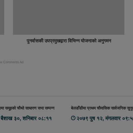
पुनर्वासकी उपप्रमुखद्वारा विभिन्न योजनाको अनुगमन
ow Comments Ad
मा समूहको चौथो साधारण सभा सम्पन्न
बेलडाँडीमा प्रथम चौमासिक सार्वजनिक सुनुव
बैशाख ३०, शनिबार ०८:११
२०७९ पुष १२, मंगलवार ०९: