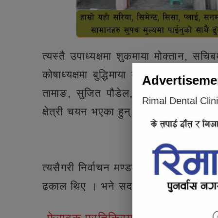
त्यस्तै उपाध्यक्षमा शुकमाया मोक्तान, स
कोषाध्यक्षमा बुद्धिमाया तामाङ चयन भएक
Advertiseme
तामाङ, सुजित पौडेल, कृष्णबहादुर तामाङ
Rimal Dental Clin
क्षेत्री चयन भएका हुन् ।
Articl
त्यसैगरी निर्वाचन मण्डलमा तीन सदस्यीय
ढकाल थिए । भने सदस्यहरुमा छबिलाल खनिय