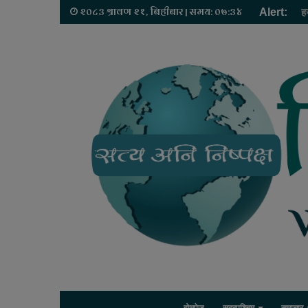
२०८३ श्रावण २१, बिहीबार | समय: ०७:३४
Alert:
ह