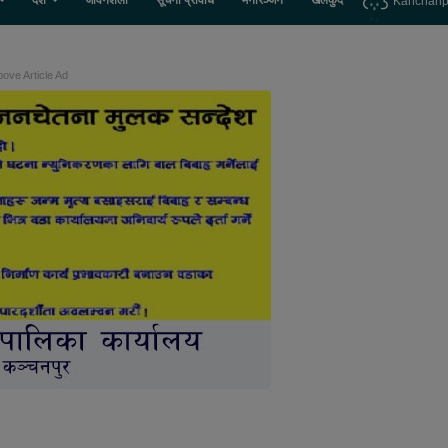
देश
जीवनशैली
सूचना प्रविधि
मनोरञ्जन
खेलकुद
Kanchanp
ove Article Ad