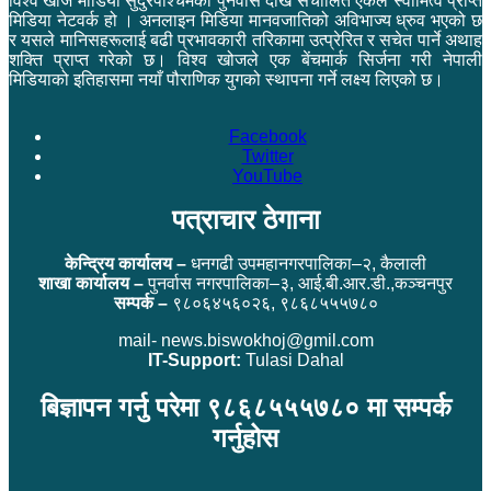
विश्व खोज मीडिया सुदुरपश्चिमको पुनर्वास देखि संचालित एकल स्वामित्व प्राप्त
मिडिया नेटवर्क हो । अनलाइन मिडिया मानवजातिको अविभाज्य ध्रुव भएको छ
र यसले मानिसहरूलाई बढी प्रभावकारी तरिकामा उत्प्रेरित र सचेत पार्ने अथाह
शक्ति प्राप्त गरेको छ। विश्व खोजले एक बेंचमार्क सिर्जना गरी नेपाली
मिडियाको इतिहासमा नयाँ पौराणिक युगको स्थापना गर्ने लक्ष्य लिएको छ।
Facebook
Twitter
YouTube
पत्राचार ठेगाना
केन्द्रिय कार्यालय –
धनगढी उपमहानगरपालिका–२, कैलाली
शाखा कार्यालय –
पुनर्वास नगरपालिका–३, आई.बी.आर.डी.,कञ्चनपुर
सम्पर्क –
९८०६४५६०२६, ९८६८५५५७८०
mail- news.biswokhoj@gmil.com
IT-Support:
Tulasi Dahal
बिज्ञापन गर्नु परेमा ९८६८५५५७८० मा सम्पर्क
गर्नुहोस