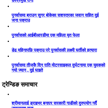
उपप्रमुख राना
पुनर्वासमा ब्राउन सुगर बोकेका सशस्त्रका जवान सहित दुई
जना पक्राउ
पुनर्वासको आईबीआरडीमा एक महिला मृत फेला
डेढ महिनापछि पक्राउ परे पुनर्वासकी लक्ष्मी घर्तीको हत्यारा
पुनर्वासमा तीजकै दिन राति मोटरसाइकल दुर्घटनामा एक युवकको
गयो ज्यान , दुई घाइते
ट्रेन्डिङ समाचार
श्रीमानलाई ड्राइभर बनाएर सरकारी गाडीको दुरुपयोग गर्दै