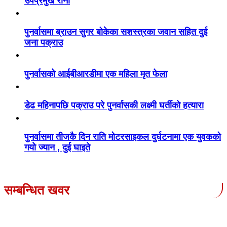
उपप्रमुख राना
पुनर्वासमा ब्राउन सुगर बोकेका सशस्त्रका जवान सहित दुई
जना पक्राउ
पुनर्वासको आईबीआरडीमा एक महिला मृत फेला
डेढ महिनापछि पक्राउ परे पुनर्वासकी लक्ष्मी घर्तीको हत्यारा
पुनर्वासमा तीजकै दिन राति मोटरसाइकल दुर्घटनामा एक युवकको
गयो ज्यान , दुई घाइते
सम्बन्धित खवर