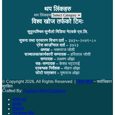
थप लिंकहरु
थप लिंकहरु
विश्व खोज तर्फको टिमः
सुदुरपश्चिम सुनौलो मिडिया नेटवर्क प्रा.लि.
सुचना तथा प्रसारण विभाग दर्ता –
३७३५–२०७९÷८०
प्रेस काउन्सिल दर्ता –
३७२३
अध्यक्ष –
भक्तराज जोशी
सञ्चालक/कार्यकारी सम्पादक –
हरिलाल जोशी
सम्पादक –
लक्ष्मण ओझा
सह–सम्पादक –
केशव भट्टराई
प्रबन्धक निर्देशक –
मोहन ओझा
फोटो पत्रकार –
पुष्पराज ओझा
© Copyright 2026, All Rights Reserved |
विश्व खोज
~ सर्वाधिकार
सुरक्षित
Crafted By:
Fusions Web Solutions
हाम्रो बारे
सम्पर्क
विज्ञापन
गोपनीयता नीति