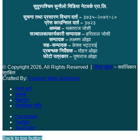
सुदुरपश्चिम सुनौलो मिडिया नेटवर्क प्रा.लि.
सुचना तथा प्रसारण विभाग दर्ता –
३७३५–२०७९÷८०
प्रेस काउन्सिल दर्ता –
३७२३
अध्यक्ष –
भक्तराज जोशी
सञ्चालक/कार्यकारी सम्पादक –
हरिलाल जोशी
सम्पादक –
लक्ष्मण ओझा
सह–सम्पादक –
केशव भट्टराई
प्रबन्धक निर्देशक –
मोहन ओझा
फोटो पत्रकार –
पुष्पराज ओझा
© Copyright 2026, All Rights Reserved |
विश्व खोज
~ सर्वाधिकार
सुरक्षित
Crafted By:
Fusions Web Solutions
हाम्रो बारे
सम्पर्क
विज्ञापन
गोपनीयता नीति
Facebook
Twitter
YouTube
Back to top button