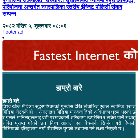
पुनर्वासमा सञ्चालित ‘संस्थागत सुधारमार्फत न्यायमा पहुँच अभिवृद्धि’
परियोजना अन्तर्गत नगरपालिका स्तरीय ईग्जिट पोलिसी संवाद
सम्पन्न
२०८२ मंसिर ५, शुक्रबार ०८:०६
Footer ad
हाम्रो बारे
हाम्रो बारे:
विश्व खोज मीडिया सुदुरपश्चिमको पुनर्वास देखि संचालित एकल स्वामित्व प्राप्त
मिडिया नेटवर्क हो । अनलाइन मिडिया मानवजातिको अविभाज्य ध्रुव भएको छ
र यसले मानिसहरूलाई बढी प्रभावकारी तरिकामा उत्प्रेरित र सचेत पार्ने अथाह
शक्ति प्राप्त गरेको छ। विश्व खोजले एक बेंचमार्क सिर्जना गरी नेपाली
मिडियाको इतिहासमा नयाँ पौराणिक युगको स्थापना गर्ने लक्ष्य लिएको छ।