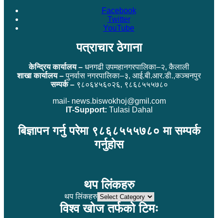
Facebook
Twitter
YouTube
पत्राचार ठेगाना
केन्द्रिय कार्यालय –
धनगढी उपमहानगरपालिका–२, कैलाली
शाखा कार्यालय –
पुनर्वास नगरपालिका–३, आई.बी.आर.डी.,कञ्चनपुर
सम्पर्क –
९८०६४५६०२६, ९८६८५५५७८०
mail- news.biswokhoj@gmil.com
IT-Support:
Tulasi Dahal
बिज्ञापन गर्नु परेमा ९८६८५५५७८० मा सम्पर्क
गर्नुहोस
थप लिंकहरु
थप लिंकहरु
विश्व खोज तर्फको टिमः