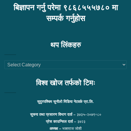
बिज्ञापन गर्नु परेमा ९८६८५५५७८० मा
सम्पर्क गर्नुहोस
थप लिंकहरु
थप
लिंकहरु
विश्व खोज तर्फको टिमः
सुदुरपश्चिम सुनौलो मिडिया नेटवर्क प्रा.लि.
सुचना तथा प्रसारण विभाग दर्ता –
३७३५–२०७९÷८०
प्रेस काउन्सिल दर्ता –
३७२३
अध्यक्ष –
भक्तराज जोशी