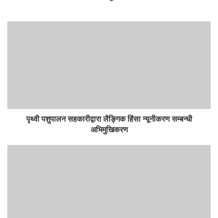
पृथ्वी पशुपालन सहकारीद्वारा लैङ्गिक हिंसा न्यूनीकरण सम्बन्धी
अभिमुखिकरण