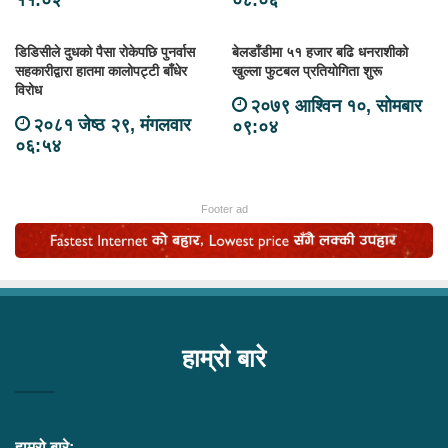
११:०२
०८:०६
डिडिसीले दुधको पैसा रोकेपछि पुनर्वास
बेलडाँडीमा ५१ हजार बढि धनराशीको
सहकारीद्वारा हातमा कालोपट्टी बाँधेर
खुल्ला फुटबल प्रतियाेगिता शुरू
विरोध
२०७९ आश्विन १०, सोमबार
२०८१ जेष्ठ २९, मंगलवार
०९:०४
०६:५४
Footer ad
हाम्रो बारे
हाम्रो बारे: