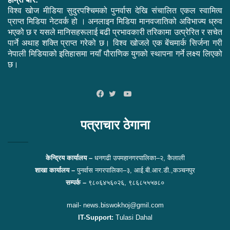
विश्व खोज मीडिया सुदुरपश्चिमको पुनर्वास देखि संचालित एकल स्वामित्व
प्राप्त मिडिया नेटवर्क हो । अनलाइन मिडिया मानवजातिको अविभाज्य ध्रुव
भएको छ र यसले मानिसहरूलाई बढी प्रभावकारी तरिकामा उत्प्रेरित र सचेत
पार्ने अथाह शक्ति प्राप्त गरेको छ। विश्व खोजले एक बेंचमार्क सिर्जना गरी
नेपाली मिडियाको इतिहासमा नयाँ पौराणिक युगको स्थापना गर्ने लक्ष्य लिएको
छ।
YouTube
Facebook
Twitter
पत्राचार ठेगाना
केन्द्रिय कार्यालय –
धनगढी उपमहानगरपालिका–२, कैलाली
शाखा कार्यालय –
पुनर्वास नगरपालिका–३, आई.बी.आर.डी.,कञ्चनपुर
सम्पर्क –
९८०६४५६०२६, ९८६८५५५७८०
mail- news.biswokhoj@gmil.com
IT-Support:
Tulasi Dahal