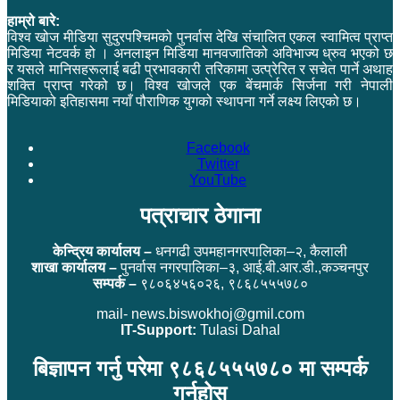
हाम्रो बारे:
विश्व खोज मीडिया सुदुरपश्चिमको पुनर्वास देखि संचालित एकल स्वामित्व प्राप्त
मिडिया नेटवर्क हो । अनलाइन मिडिया मानवजातिको अविभाज्य ध्रुव भएको छ
र यसले मानिसहरूलाई बढी प्रभावकारी तरिकामा उत्प्रेरित र सचेत पार्ने अथाह
शक्ति प्राप्त गरेको छ। विश्व खोजले एक बेंचमार्क सिर्जना गरी नेपाली
मिडियाको इतिहासमा नयाँ पौराणिक युगको स्थापना गर्ने लक्ष्य लिएको छ।
Facebook
Twitter
YouTube
पत्राचार ठेगाना
केन्द्रिय कार्यालय –
धनगढी उपमहानगरपालिका–२, कैलाली
शाखा कार्यालय –
पुनर्वास नगरपालिका–३, आई.बी.आर.डी.,कञ्चनपुर
सम्पर्क –
९८०६४५६०२६, ९८६८५५५७८०
mail- news.biswokhoj@gmil.com
IT-Support:
Tulasi Dahal
बिज्ञापन गर्नु परेमा ९८६८५५५७८० मा सम्पर्क
गर्नुहोस