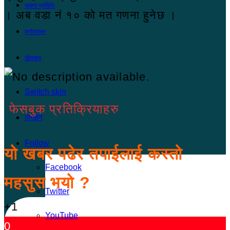
सूचना प्रविधि
। अब वडा नं १० को मत गणना हुनेछ ।
मनोरञ्जन
खेलकुद
Switch skin
फेसबुक प्रतिक्रियाहरु
लगइन
Follow
यो खबर पढेर तपाईलाई कस्तो
Facebook
महसुस भयो ?
Twitter
+1
YouTube
0