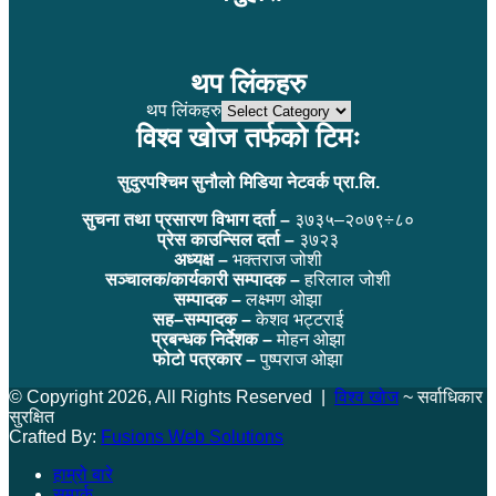
थप लिंकहरु
थप लिंकहरु
विश्व खोज तर्फको टिमः
सुदुरपश्चिम सुनौलो मिडिया नेटवर्क प्रा.लि.
सुचना तथा प्रसारण विभाग दर्ता –
३७३५–२०७९÷८०
प्रेस काउन्सिल दर्ता –
३७२३
अध्यक्ष –
भक्तराज जोशी
सञ्चालक/कार्यकारी सम्पादक –
हरिलाल जोशी
सम्पादक –
लक्ष्मण ओझा
सह–सम्पादक –
केशव भट्टराई
प्रबन्धक निर्देशक –
मोहन ओझा
फोटो पत्रकार –
पुष्पराज ओझा
© Copyright 2026, All Rights Reserved |
विश्व खोज
~ सर्वाधिकार
सुरक्षित
Crafted By:
Fusions Web Solutions
हाम्रो बारे
सम्पर्क