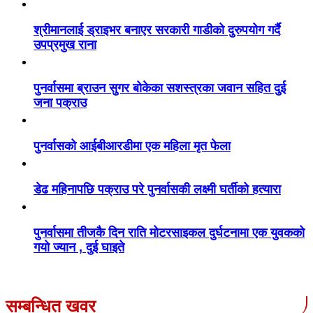
श्रीमानलाई ड्राइभर बनाएर सरकारी गाडीको दुरुपयोग गर्दै
उपप्रमुख राना
पुनर्वासमा ब्राउन सुगर बोकेका सशस्त्रका जवान सहित दुई
जना पक्राउ
पुनर्वासको आईबीआरडीमा एक महिला मृत फेला
डेढ महिनापछि पक्राउ परे पुनर्वासकी लक्ष्मी घर्तीको हत्यारा
पुनर्वासमा तीजकै दिन राति मोटरसाइकल दुर्घटनामा एक युवकको
गयो ज्यान , दुई घाइते
सम्बन्धित खवर