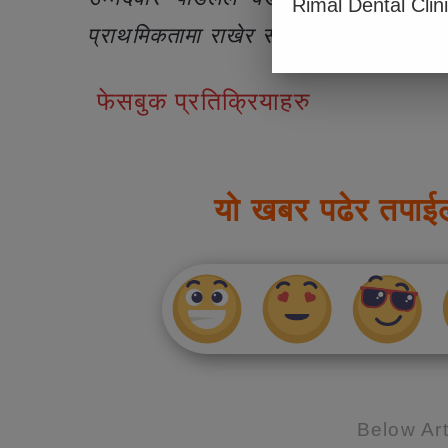
Rimal Dental Clin
प्राथमिकतामा राखेर समानुपातिक विकासमा ज
फेसबुक प्रतिक्रियाहरु
यो खबर पढेर तपाई
Below Art