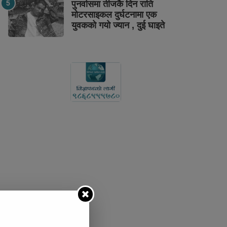
पुनर्वासमा तीजकै दिन राति
मोटरसाइकल दुर्घटनामा एक
युवकको गयो ज्यान , दुई घाइते