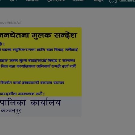
देश
जीवनशैली
सूचना प्रविधि
मनोरञ्जन
खेलकुद
Kanchanp
ove Article Ad