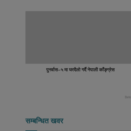
e
c
b
e
s
b
i
o
t
o
e
k
पुनर्वास–५ मा घरदैलो गर्दै नेपाली काँङ्ग्रेस
Bel
सम्बन्धित खवर