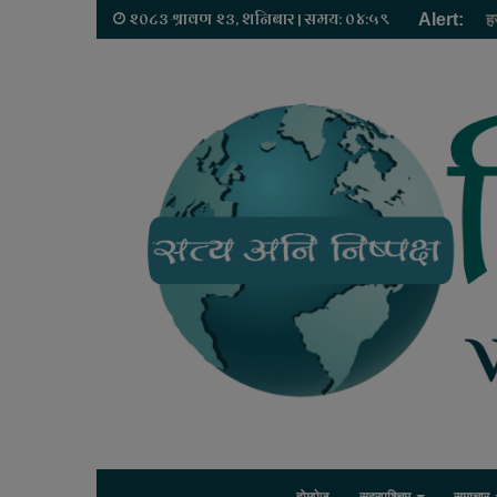
२०८३ श्रावण २३, शनिबार | समय: ०४:५९
Alert:
ह