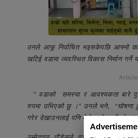
उनले आफू निर्वाचित भइसकेपछि आफ्नो का
खटिई वडामा व्यवस्थित विकास निर्माण गर्ने
Articl
” वडाको समस्या र आवश्यकता बारे पुर्ण 
रुपमा उभिएको छु ।” उनले भने, “घोषणा ठुला 
गरेर देखाउनलाई पनि मेरो उम्मेदवारी हो ।”
Advertiseme
उम्मेदवार पौडेलले वडाको समग्र विक