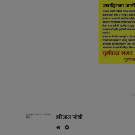
B
हरिलाल जोशी
F
W
a