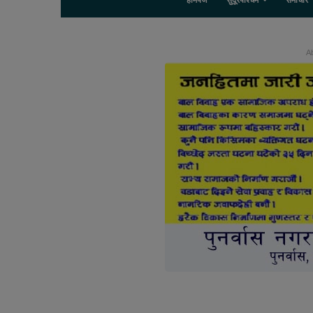
होमपेज
सुदूरपश्चिम
समाचार
Ab