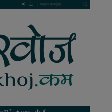
Random
Sidebar
समाचार
Article
खोज्नुहोस्
℃
32
लगइन
Switch