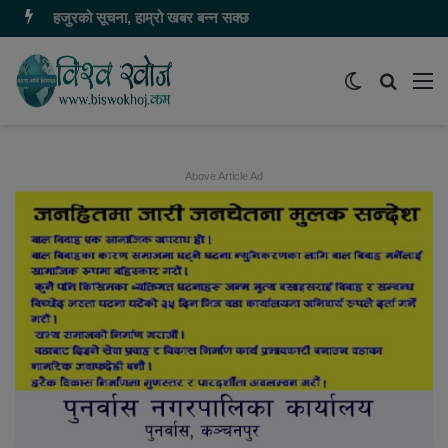
हजुरको सूचना, हाम्रो खबर बन्न सक्छ
Switch
समाचार
मेन
skin
खोज्नुहोस
Above Article Ad