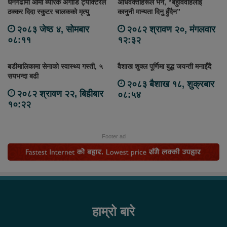
धनगढीमा आर्मी ब्यारेक अगाडि ट्याक्टरले
अधिवक्ताहरूले भने, “बहुविवाहलाई
ठक्कर दिदा स्कुटर चालकको मृत्यु
कानुनी मान्यता दिनु हुँदैन”
२०८३ जेष्ठ ४, सोमबार
२०८२ श्रावण २०, मंगलवार
०८:११
१२:३२
बडीमालिकामा सेनाको स्वास्थ्य गस्ती, ५
वैशाख शुक्ल पूर्णिमा बुद्ध जयन्ती मनाइँदै
सयभन्दा बढी
२०८३ बैशाख १८, शुक्रबार
२०८२ श्रावण २२, बिहीबार
०८:५४
१०:२२
Footer ad
हाम्रो बारे