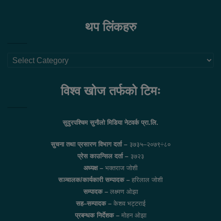
थप लिंकहरु
थप
लिंकहरु
विश्व खोज तर्फको टिमः
सुदुरपश्चिम सुनौलो मिडिया नेटवर्क प्रा.लि.
सुचना तथा प्रसारण विभाग दर्ता –
३७३५–२०७९÷८०
प्रेस काउन्सिल दर्ता –
३७२३
अध्यक्ष –
भक्तराज जोशी
सञ्चालक/कार्यकारी सम्पादक –
हरिलाल जोशी
सम्पादक –
लक्ष्मण ओझा
सह–सम्पादक –
केशव भट्टराई
प्रबन्धक निर्देशक –
मोहन ओझा