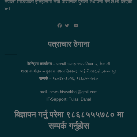
नेपाली मिडियाको इतिहासमा नयाँ पौराणिक युगको स्थापना गर्ने लक्ष्य लिएको
छ।
YouTube
Facebook
Twitter
पत्राचार ठेगाना
केन्द्रिय कार्यालय –
धनगढी उपमहानगरपालिका–२, कैलाली
शाखा कार्यालय –
पुनर्वास नगरपालिका–३, आई.बी.आर.डी.,कञ्चनपुर
सम्पर्क –
९८०६४५६०२६, ९८६८५५५७८०
mail- news.biswokhoj@gmil.com
IT-Support:
Tulasi Dahal
बिज्ञापन गर्नु परेमा ९८६८५५५७८० मा
सम्पर्क गर्नुहोस