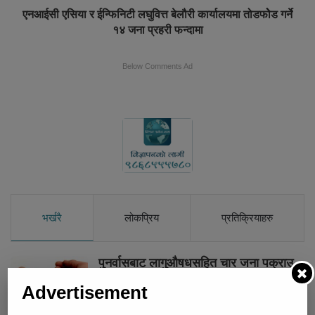
एनआईसी एसिया र ईन्फिनिटी लघुवित्त बेलौरी कार्यालयमा तोडफोेड गर्ने
१४ जना प्रहरी फन्दामा
Below Comments Ad
भर्खरै
लोकप्रिय
प्रतिक्रियाहरु
पुनर्वासबाट लागुऔषधसहित चार जना पक्राउ
Advertisement