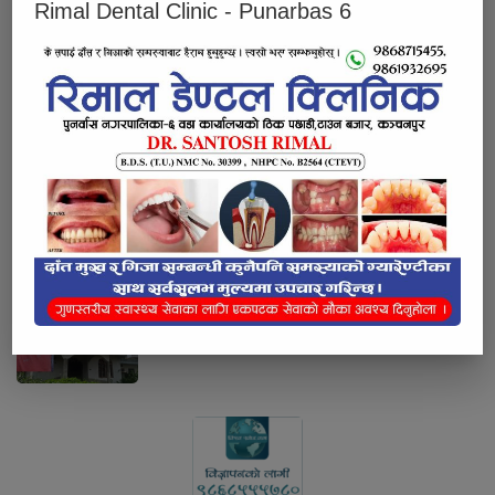
Rimal Dental Clinic - Punarbas 6
सुनको मूल्य तोलामा चार हजार आठ सयले वृद्धि
पुनर्वासमा तोकिएको भन्दा बढी भाडा लिने
अटोलाई कारबाही
कैलालीमा बाल्टिनको पानीमा डुबेर १८ महिनाका
बालकको मृत्यु
घर जग्गा पास गर्ने भन्दै रकम लिएर फरार
धनगढीका जगत कुँवर जेल चलान