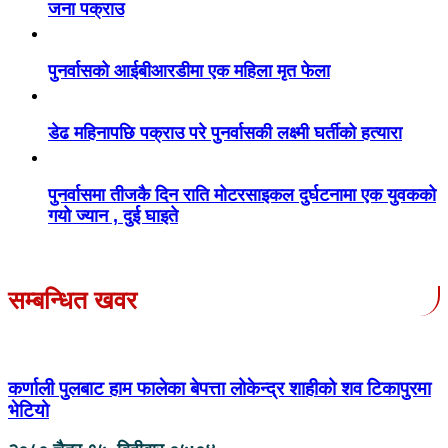
जना पक्राउ
पुनर्वासको आईबीआरडीमा एक महिला मृत फेला
डेढ महिनापछि पक्राउ परे पुनर्वासकी लक्ष्मी घर्तीको हत्यारा
पुनर्वासमा तीजकै दिन राति मोटरसाइकल दुर्घटनामा एक युवकको
गयो ज्यान , दुई घाइते
सम्बन्धित खवर
कर्णाली पुलबाट हाम फालेका बेपत्ता लोकेन्द्र शाहीको शव टिकापुरमा
भेटियो