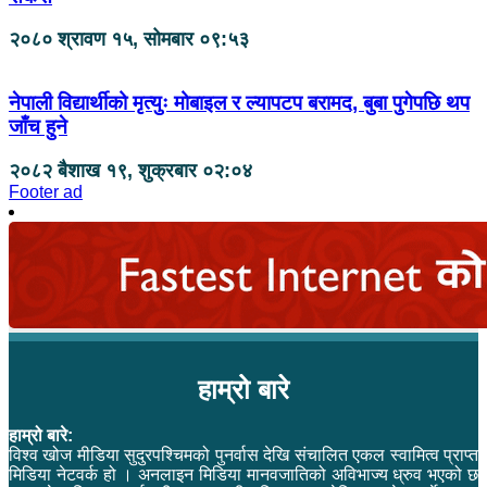
२०८० श्रावण १५, सोमबार ०९:५३
नेपाली विद्यार्थीको मृत्युः मोबाइल र ल्यापटप बरामद, बुबा पुगेपछि थप
जाँच हुने
२०८२ बैशाख १९, शुक्रबार ०२:०४
Footer ad
हाम्रो बारे
हाम्रो बारे:
विश्व खोज मीडिया सुदुरपश्चिमको पुनर्वास देखि संचालित एकल स्वामित्व प्राप्त
मिडिया नेटवर्क हो । अनलाइन मिडिया मानवजातिको अविभाज्य ध्रुव भएको छ