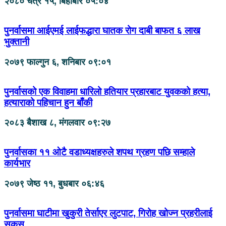
२०८० चैत्र १५, बिहीबार ०५:०४
पुनर्वासमा आईएमई लाईफद्धारा घातक रोग दाबी बाफत ६ लाख
भुक्तानी
२०७९ फाल्गुन ६, शनिबार ०९:०१
पुनर्वासको एक विवाहमा धारिलो हतियार प्रहारबाट युवकको हत्या,
हत्याराको पहिचान हुन बाँकी
२०८३ बैशाख ८, मंगलवार ०९:२७
पुनर्वासका ११ ओटै वडाध्यक्षहरुले शपथ ग्रहण पछि सम्हाले
कार्यभार
२०७९ जेष्ठ ११, बुधबार ०६:४६
पुनर्वासमा घाटीमा खुकुरी तेर्साएर लुटपाट, गिरोह खोज्न प्रहरीलाई
सकस