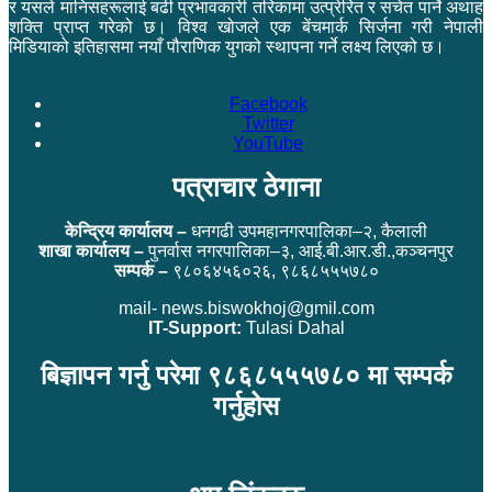
र यसले मानिसहरूलाई बढी प्रभावकारी तरिकामा उत्प्रेरित र सचेत पार्ने अथाह
शक्ति प्राप्त गरेको छ। विश्व खोजले एक बेंचमार्क सिर्जना गरी नेपाली
मिडियाको इतिहासमा नयाँ पौराणिक युगको स्थापना गर्ने लक्ष्य लिएको छ।
Facebook
Twitter
YouTube
पत्राचार ठेगाना
केन्द्रिय कार्यालय –
धनगढी उपमहानगरपालिका–२, कैलाली
शाखा कार्यालय –
पुनर्वास नगरपालिका–३, आई.बी.आर.डी.,कञ्चनपुर
सम्पर्क –
९८०६४५६०२६, ९८६८५५५७८०
mail- news.biswokhoj@gmil.com
IT-Support:
Tulasi Dahal
बिज्ञापन गर्नु परेमा ९८६८५५५७८० मा सम्पर्क
गर्नुहोस