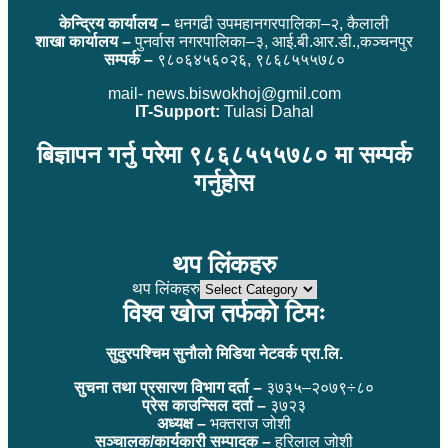
केन्द्रिय कार्यालय –
धनगढी उपमहानगरपालिका–२, कैलाली
शाखा कार्यालय –
पुनर्वास नगरपालिका–३, आई.बी.आर.डी.,कञ्चनपुर
सम्पर्क –
९८०६४५६०२६, ९८६८५५५७८०
mail- news.biswokhoj@gmil.com
IT-Support:
Tulasi Dahal
बिज्ञापन गर्नु परेमा ९८६८५५५७८० मा सम्पर्क
गर्नुहोस
थप लिंकहरु
थप लिंकहरु
विश्व खोज तर्फको टिमः
सुदुरपश्चिम सुनौलो मिडिया नेटवर्क प्रा.लि.
सुचना तथा प्रसारण विभाग दर्ता –
३७३५–२०७९÷८०
प्रेस काउन्सिल दर्ता –
३७२३
अध्यक्ष –
भक्तराज जोशी
सञ्चालक/कार्यकारी सम्पादक –
हरिलाल जोशी