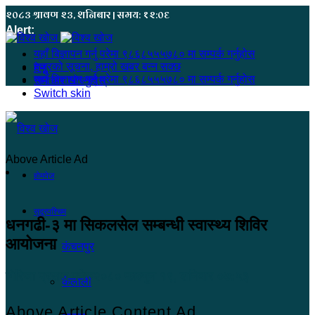
२०८३ श्रावण २३, शनिबार | समय: १२:०६
Alert:
यहाँ बिज्ञापन गर्नु परेमा ९८६८५५५७८० मा सम्पर्क गर्नुहोस
हजुरको सूचना, हाम्रो खबर बन्न सक्छ
मेनू
यहाँ बिज्ञापन गर्नु परेमा ९८६८५५५७८० मा सम्पर्क गर्नुहोस
समाचार खोज्नुहोस्
Switch skin
Above Article Ad
होमपेज
सुदूरपश्चिम
धनगढी-३ मा सिकलसेल सम्बन्धी स्वास्थ्य शिविर
आयोजना
कंचनपुर
गिरिजा प्रसाद पनेरु
२०८० फाल्गुन १९, शनिबार ०७:५३
कैलाली
Above Article Content Ad