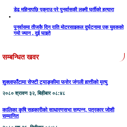
डेढ महिनापछि पक्राउ परे पुनर्वासकी लक्ष्मी घर्तीको हत्यारा
पुनर्वासमा तीजकै दिन राति मोटरसाइकल दुर्घटनामा एक युवकको
गयो ज्यान , दुई घाइते
सम्बन्धित खवर
शुक्लाफाँटामा सेफ्टी ट्याङ्कीमा फसेर जंगली हात्तीकाे मृत्यु
२०८० श्रावण ३२, बिहीबार ०८:४८
कालिका कृषि सहकारीको साधारणसभा सम्पन्न, पत्रकार जोशी
सम्मानित