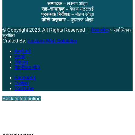
सम्पादक –
लक्ष्मण ओझा
सह–सम्पादक –
केशव भट्टराई
प्रबन्धक निर्देशक –
मोहन ओझा
फोटो पत्रकार –
पुष्पराज ओझा
© Copyright 2026, All Rights Reserved |
विश्व खोज
~ सर्वाधिकार
सुरक्षित
Crafted By:
Fusions Web Solutions
हाम्रो बारे
सम्पर्क
विज्ञापन
गोपनीयता नीति
Facebook
Twitter
YouTube
Back to top button