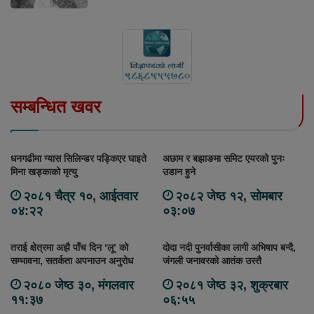
सम्बन्धित खवर
धनगढीमा ग्यास सिलिन्डर पड्किएर घाइते
अछाम र बझाङमा समिट एयरको पुनः
मिना खड्काको मृत्यु
उडान हुने
२०८१ चैत्र १०, आईतवार
२०८२ जेष्ठ १२, सोमबार
०४:२२
०३:०७
तराई क्षेत्रमा अझै पाँच दिन ‘लू’ को
दोदा नदी पुनर्वासीका लागी अभिषाप बन्दै,
सम्भावना, सतर्कता अपनाउन अनुरोध
जंगली जनावरको आतंक उस्तै
२०८० जेष्ठ ३०, मंगलवार
२०८१ जेष्ठ ३२, शुक्रबार
११:३७
०६:५५