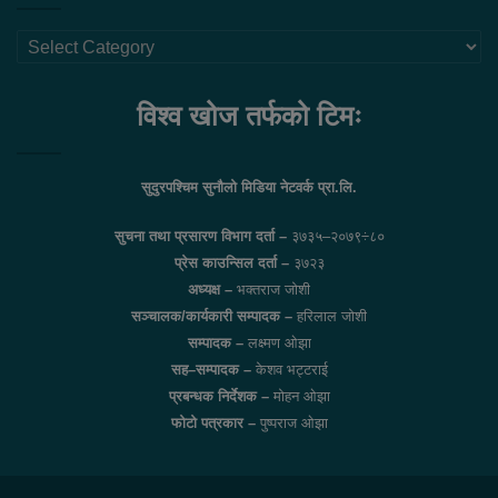
थप
लिंकहरु
विश्व खोज तर्फको टिमः
सुदुरपश्चिम सुनौलो मिडिया नेटवर्क प्रा.लि.
सुचना तथा प्रसारण विभाग दर्ता –
३७३५–२०७९÷८०
प्रेस काउन्सिल दर्ता –
३७२३
अध्यक्ष –
भक्तराज जोशी
सञ्चालक/कार्यकारी सम्पादक –
हरिलाल जोशी
सम्पादक –
लक्ष्मण ओझा
सह–सम्पादक –
केशव भट्टराई
प्रबन्धक निर्देशक –
मोहन ओझा
फोटो पत्रकार –
पुष्पराज ओझा