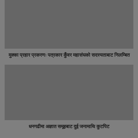
मुक्का प्रहार प्रकरणः पत्रकार कुँवर महासंघको सदस्यताबाट निलम्बित
धनगढीमा अज्ञात समूहबाट दुई जनामाथि कुटपिट