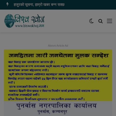
हजुरको सूचना, हाम्रो खबर बन्न सक्छ
Switch
समाचार
मेन
skin
खोज्नुहोस
Above Article Ad