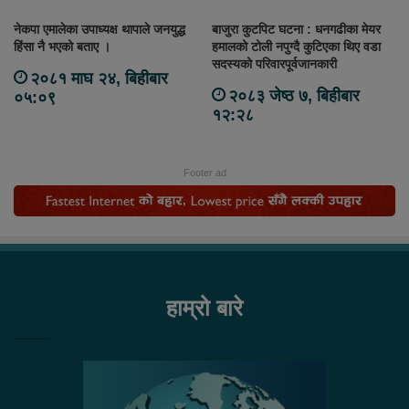
नेकपा एमालेका उपाध्यक्ष थापाले जनयुद्ध
बाजुरा कुटपिट घटना : धनगढीका मेयर
हिंसा नै भएको बताए ।
हमालको टोली नपुग्दै कुटिएका थिए वडा
सदस्यको परिवारपूर्वजानकारी
२०८१ माघ २४, बिहीबार
२०८३ जेष्ठ ७, बिहीबार
०५:०९
१२:२८
Footer ad
हाम्रो बारे