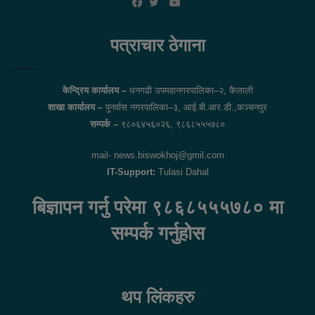
YouTube
Facebook
Twitter
पत्राचार ठेगाना
केन्द्रिय कार्यालय –
धनगढी उपमहानगरपालिका–२, कैलाली
शाखा कार्यालय –
पुनर्वास नगरपालिका–३, आई.बी.आर.डी.,कञ्चनपुर
सम्पर्क –
९८०६४५६०२६, ९८६८५५५७८०
mail- news.biswokhoj@gmil.com
IT-Support:
Tulasi Dahal
बिज्ञापन गर्नु परेमा ९८६८५५५७८० मा
सम्पर्क गर्नुहोस
थप लिंकहरु