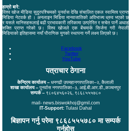
हाम्रो बारे:
विश्व खोज मीडिया सुदुरपश्चिमको पुनर्वास देखि संचालित एकल स्वामित्व प्राप्त
मिडिया नेटवर्क हो । अनलाइन मिडिया मानवजातिको अविभाज्य ध्रुव भएको छ
र यसले मानिसहरूलाई बढी प्रभावकारी तरिकामा उत्प्रेरित र सचेत पार्ने अथाह
शक्ति प्राप्त गरेको छ। विश्व खोजले एक बेंचमार्क सिर्जना गरी नेपाली
मिडियाको इतिहासमा नयाँ पौराणिक युगको स्थापना गर्ने लक्ष्य लिएको छ।
Facebook
Twitter
YouTube
पत्राचार ठेगाना
केन्द्रिय कार्यालय –
धनगढी उपमहानगरपालिका–२, कैलाली
शाखा कार्यालय –
पुनर्वास नगरपालिका–३, आई.बी.आर.डी.,कञ्चनपुर
सम्पर्क –
९८०६४५६०२६, ९८६८५५५७८०
mail- news.biswokhoj@gmil.com
IT-Support:
Tulasi Dahal
बिज्ञापन गर्नु परेमा ९८६८५५५७८० मा सम्पर्क
गर्नुहोस