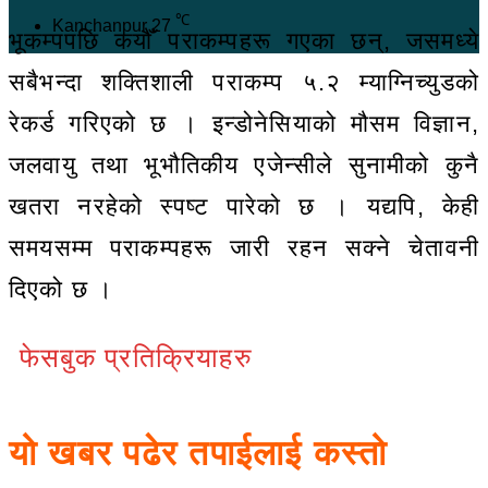
℃
Kanchanpur
27
भूकम्पपछि कयौँ पराकम्पहरू गएका छन्, जसमध्ये
सबैभन्दा शक्तिशाली पराकम्प ५.२ म्याग्निच्युडको
रेकर्ड गरिएको छ । इन्डोनेसियाको मौसम विज्ञान,
जलवायु तथा भूभौतिकीय एजेन्सीले सुनामीको कुनै
खतरा नरहेको स्पष्ट पारेको छ । यद्यपि, केही
समयसम्म पराकम्पहरू जारी रहन सक्ने चेतावनी
दिएको छ ।
फेसबुक प्रतिक्रियाहरु
यो खबर पढेर तपाईलाई कस्तो