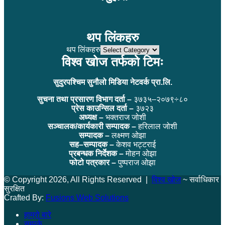
थप लिंकहरु
थप लिंकहरु
विश्व खोज तर्फको टिमः
सुदुरपश्चिम सुनौलो मिडिया नेटवर्क प्रा.लि.
सुचना तथा प्रसारण विभाग दर्ता –
३७३५–२०७९÷८०
प्रेस काउन्सिल दर्ता –
३७२३
अध्यक्ष –
भक्तराज जोशी
सञ्चालक/कार्यकारी सम्पादक –
हरिलाल जोशी
सम्पादक –
लक्ष्मण ओझा
सह–सम्पादक –
केशव भट्टराई
प्रबन्धक निर्देशक –
मोहन ओझा
फोटो पत्रकार –
पुष्पराज ओझा
© Copyright 2026, All Rights Reserved |
विश्व खोज
~ सर्वाधिकार
सुरक्षित
Crafted By:
Fusions Web Solutions
हाम्रो बारे
सम्पर्क