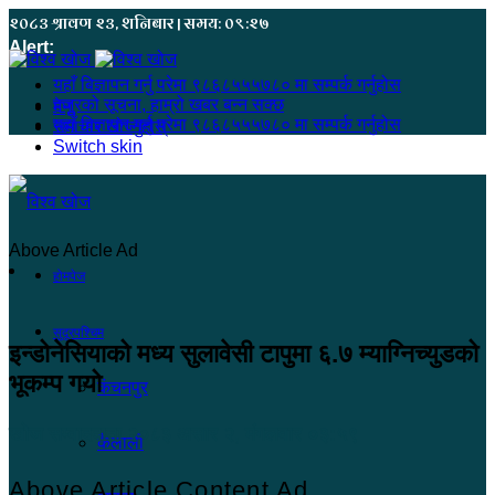
२०८३ श्रावण २३, शनिबार | समय: ०९:२७
Alert:
यहाँ बिज्ञापन गर्नु परेमा ९८६८५५५७८० मा सम्पर्क गर्नुहोस
हजुरको सूचना, हाम्रो खबर बन्न सक्छ
मेनू
यहाँ बिज्ञापन गर्नु परेमा ९८६८५५५७८० मा सम्पर्क गर्नुहोस
समाचार खोज्नुहोस्
Switch skin
Above Article Ad
होमपेज
सुदूरपश्चिम
इन्डोनेसियाको मध्य सुलावेसी टापुमा ६.७ म्याग्निच्युडको
भूकम्प गयो
कंचनपुर
खोज सम्वाददाता
२०८३ असार २, मंगलवार ०३:५९
कैलाली
Above Article Content Ad