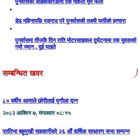
पुनर्वासको आईबीआरडीमा एक महिला मृत फेला
डेढ महिनापछि पक्राउ परे पुनर्वासकी लक्ष्मी घर्तीको हत्यारा
पुनर्वासमा तीजकै दिन राति मोटरसाइकल दुर्घटनामा एक युवकको
गयो ज्यान , दुई घाइते
सम्बन्धित खवर
८० वर्षीय आमाले छोरीलाई मृगौला दान
२०८२ आश्विन ७, मंगलवार ०८:१५
प्रतिभा बहुमुखी सहकारीको २६ औं वार्षिक साधारण सभा सम्पन्न