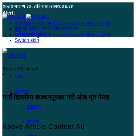
२०८३ श्रावण २३, शनिबार | समय: ०४:२६
Alert:
यहाँ बिज्ञापन गर्नु परेमा ९८६८५५५७८० मा सम्पर्क गर्नुहोस
हजुरको सूचना, हाम्रो खबर बन्न सक्छ
मेनू
यहाँ बिज्ञापन गर्नु परेमा ९८६८५५५७८० मा सम्पर्क गर्नुहोस
समाचार खोज्नुहोस्
Switch skin
Above Article Ad
होमपेज
सुदूरपश्चिम
नयाँ दिल्लीमा कञ्चनपुरका नरी ओड मृत फेला
कंचनपुर
खोज सम्वाददाता
२०८३ जेष्ठ २९, शुक्रबार ०२:०२
कैलाली
Above Article Content Ad