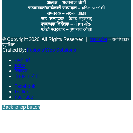
अध्यक्ष –
भक्तराज जोशी
सञ्चालक/कार्यकारी सम्पादक –
हरिलाल जोशी
सम्पादक –
लक्ष्मण ओझा
सह–सम्पादक –
केशव भट्टराई
प्रबन्धक निर्देशक –
मोहन ओझा
फोटो पत्रकार –
पुष्पराज ओझा
© Copyright 2026, All Rights Reserved |
विश्व खोज
~ सर्वाधिकार
सुरक्षित
Crafted By:
Fusions Web Solutions
हाम्रो बारे
सम्पर्क
विज्ञापन
गोपनीयता नीति
Facebook
Twitter
YouTube
Back to top button