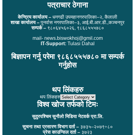
पत्राचार ठेगाना
केन्द्रिय कार्यालय –
धनगढी उपमहानगरपालिका–२, कैलाली
शाखा कार्यालय –
पुनर्वास नगरपालिका–३, आई.बी.आर.डी.,कञ्चनपुर
सम्पर्क –
९८०६४५६०२६, ९८६८५५५७८०
mail- news.biswokhoj@gmil.com
IT-Support:
Tulasi Dahal
बिज्ञापन गर्नु परेमा ९८६८५५५७८० मा सम्पर्क
गर्नुहोस
थप लिंकहरु
थप लिंकहरु
विश्व खोज तर्फको टिमः
सुदुरपश्चिम सुनौलो मिडिया नेटवर्क प्रा.लि.
सुचना तथा प्रसारण विभाग दर्ता –
३७३५–२०७९÷८०
प्रेस काउन्सिल दर्ता –
३७२३