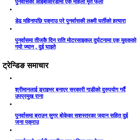
पुनर्वासको आईबीआरडीमा एक महिला मृत फेला
डेढ महिनापछि पक्राउ परे पुनर्वासकी लक्ष्मी घर्तीको हत्यारा
पुनर्वासमा तीजकै दिन राति मोटरसाइकल दुर्घटनामा एक युवकको
गयो ज्यान , दुई घाइते
ट्रेन्डिङ समाचार
श्रीमानलाई ड्राइभर बनाएर सरकारी गाडीको दुरुपयोग गर्दै
उपप्रमुख राना
पुनर्वासमा ब्राउन सुगर बोकेका सशस्त्रका जवान सहित दुई
जना पक्राउ