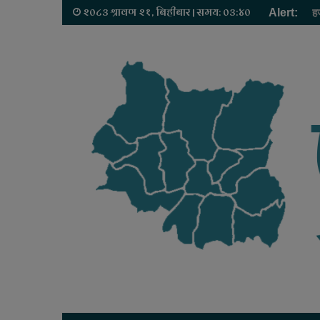
२०८३ श्रावण २१, बिहीबार | समय: ०३:४०
Alert:
ह