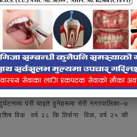
ष २६ का खिमराज केसी सकुसल रहेको र अन्य सातै
र्घटनामा परी घाइते हुनेहरूमा भेरी नगरपालिका–७
आशिष विक वर्ष २८ कि तिर्सना विक, वर्ष २५ की