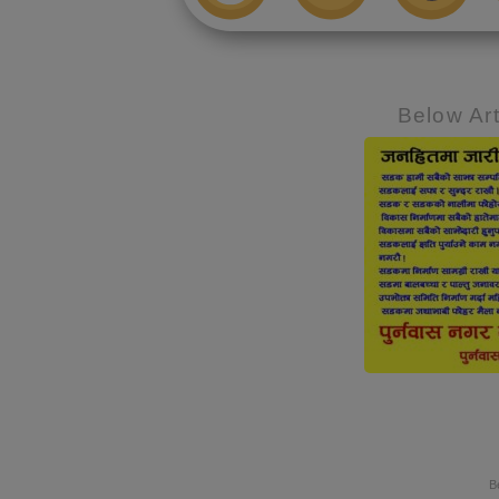
Below Art
B