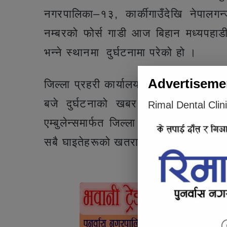
नगरपालिका–१३, कार्कीगाउँदेखि नेपा
नम्बरको फोर्स गाडी आज बिहान मध्यपहाडी
भन्ने स्थानमा दुर्घटनामा परेको हो ।
Advertiseme
जिल्ला प्रहरी कार्यालय जाजरकोटका सूचन
बजे दुर्घटनाको खबर पाएलगत्तै प्रहरी
Rimal Dental Clin
एम्बुलेन्समार्फत जिल्ला अस्पताल जाजरक
सबै घाइतेहरूको खतरामुक्त रहेको जिल्ला
Articl