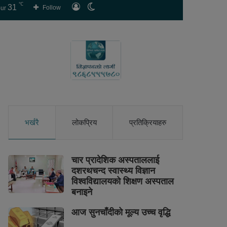
℃
31
लगइन
Switch
Follow
ur
skin
भर्खरै
लोकप्रिय
प्रतिक्रियाहरु
चार प्रादेशिक अस्पताललाई
दशरथचन्द स्वास्थ्य विज्ञान
विश्वविद्यालयको शिक्षण अस्पताल
बनाइने
आज सुनचाँदीको मूल्य उच्च वृद्धि