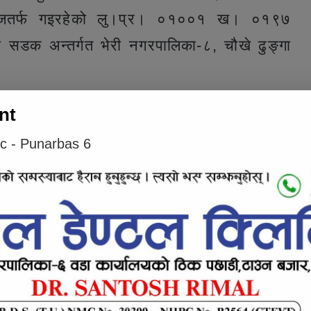
लगन्जतर्फ गइरहेको लु।प्र। ०१००१ ख। ०१९७
 सडक अन्तर्गत भेरी नगरपालिका-८, चौखे ढुङ्गा
nt
ा अधिकारी सुधिरकुमार खड्काका अनुसार बिहान ८
 चौकी जगतीपुरबाट घटनास्थलमा पुगेर घाइतेलाई
ic - Punarbas 6
ोटमा ल्याएर उपचार भइरहेको जानकारी दिनुभयो ।
 अस्पताल जाजरकोटले जानकारी दिएको छ ।
e inline ad #1