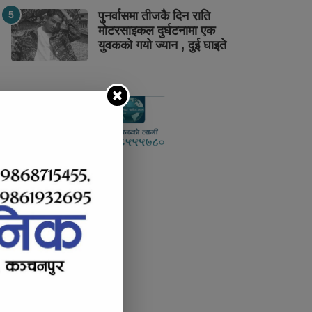
पुनर्वासमा तीजकै दिन राति
मोटरसाइकल दुर्घटनामा एक
युवकको गयो ज्यान , दुई घाइते