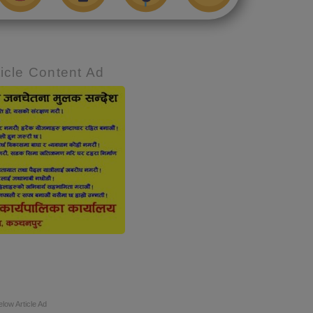
icle Content Ad
elow Article Ad