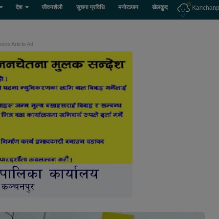
देश
जीवनशैली
सूचना प्रविधि
मनोरञ्जन
खेलकुद
Kanchanp
ove Article Ad