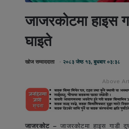
जाजरकोटमा हाइस गाडी
घाइते
खोज सम्वाददाता
२०८३ जेष्ठ १३, बुधबार ०३:३८
Above Art
जाजरकोट –
जाजरकोटमा हाइस गाडी दुर