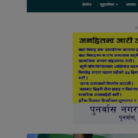
होमपेज
सुदूरपश्चिम
समाचार
Ab