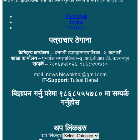
मिडियाको इतिहासमा नयाँ पौराणिक युगको स्थापना गर्ने लक्ष्य लिएको छ।
Facebook
Twitter
YouTube
पत्राचार ठेगाना
केन्द्रिय कार्यालय –
धनगढी उपमहानगरपालिका–२, कैलाली
शाखा कार्यालय –
पुनर्वास नगरपालिका–३, आई.बी.आर.डी.,कञ्चनपुर
सम्पर्क –
९८०६४५६०२६, ९८६८५५५७८०
mail- news.biswokhoj@gmil.com
IT-Support:
Tulasi Dahal
बिज्ञापन गर्नु परेमा ९८६८५५५७८० मा सम्पर्क
गर्नुहोस
थप लिंकहरु
थप लिंकहरु