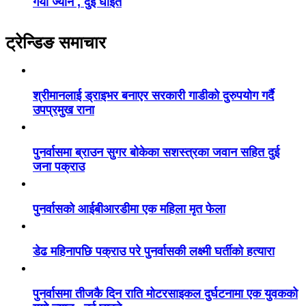
गयो ज्यान , दुई घाइते
ट्रेन्डिङ समाचार
श्रीमानलाई ड्राइभर बनाएर सरकारी गाडीको दुरुपयोग गर्दै
उपप्रमुख राना
पुनर्वासमा ब्राउन सुगर बोकेका सशस्त्रका जवान सहित दुई
जना पक्राउ
पुनर्वासको आईबीआरडीमा एक महिला मृत फेला
डेढ महिनापछि पक्राउ परे पुनर्वासकी लक्ष्मी घर्तीको हत्यारा
पुनर्वासमा तीजकै दिन राति मोटरसाइकल दुर्घटनामा एक युवकको