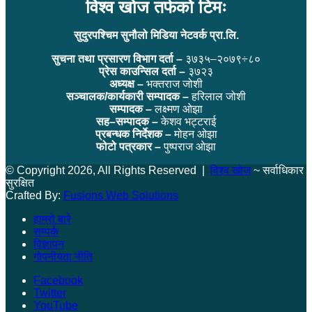
विश्व खोज तर्फको टिमः
सुदुरपश्चिम सुनौलो मिडिया नेटवर्क प्रा.लि.
सुचना तथा प्रसारण विभाग दर्ता –
३७३५–२०७९÷८०
प्रेस काउन्सिल दर्ता –
३७२३
अध्यक्ष –
भक्तराज जोशी
सञ्चालक/कार्यकारी सम्पादक –
हरिलाल जोशी
सम्पादक –
लक्ष्मण ओझा
सह–सम्पादक –
केशव भट्टराई
प्रबन्धक निर्देशक –
मोहन ओझा
फोटो पत्रकार –
पुष्पराज ओझा
© Copyright 2026, All Rights Reserved |
विश्व खोज
~ सर्वाधिकार
सुरक्षित
Crafted By:
Fusions Web Solutions
हाम्रो बारे
सम्पर्क
विज्ञापन
गोपनीयता नीति
Facebook
Twitter
YouTube