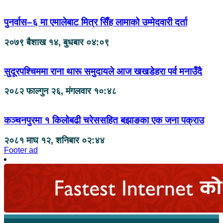
पुनर्वास–६ मा एमालेबाट मित्र सिँह लामाको उम्मेदवारी दर्ता
२०७९ बैशाख १४, बुधबार ०४:०९
सुदूरपश्चिममा राना थारू समुदायले आज खखडेहरा पर्व मनाउँदै
२०८२ फाल्गुन २६, मंगलवार १०:४८
कञ्चनपुरमा १ किलोबढी चरेससहित बझाङका एक जना पक्राउ
२०८१ माघ १२, शनिबार ०२:४४
Footer ad