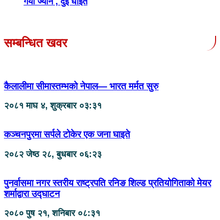
गयो ज्यान , दुई घाइते
सम्बन्धित खवर
कैलालीमा सीमास्तम्भको नेपाल— भारत मर्मत सुरु
२०८१ माघ ४, शुक्रबार ०३:३१
कञ्चनपुरमा सर्पले टोकेर एक जना घाइते
२०८२ जेष्ठ २८, बुधबार ०६:२३
पुनर्वासमा नगर स्तरीय राष्ट्रपति रनिङ शिल्ड प्रतियोगिताको मेयर
शर्माद्वारा उद्घाटन
२०८० पुष २१, शनिबार ०८:३१