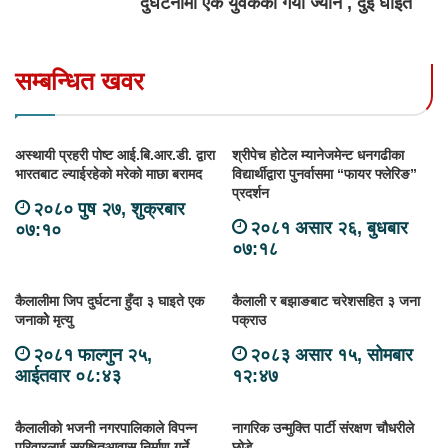
दुर्घटनामा एक युवकको गयो ज्यान , दुई घाइते
सम्बन्धित खवर
अस्थायी प्रहरी पोष्ट आई.बि.आर.डी. द्वारा
श्रीपेच होटेल म्यानेजमेन्ट धनगढीका
भारतबाट ल्याईरहेको मरेको माछा बरामद
विद्यार्थीद्वारा पुनर्वासमा “फायर फ्लेरिङ”
प्रदर्शन
२०८० पुष २७, शुक्रबार
२०८१ असार २६, बुधबार
०७:१०
०७:१८
कैलालीमा जिप दुर्घटना हुँदा ३ घाइते एक
कैलाली र बझाङबाट चरेशसहित ३ जना
जनाकोे मृत्यु
पक्राउ
२०८१ फाल्गुन २५,
२०८३ असार १५, सोमबार
आईतवार ०८:४३
१२:४७
कैलालीको भजनी नगरपालिकाले विपन्न
नागरिक उन्मुक्ति पार्टी संरक्षण चौधरीले
परिवारलाई सुरक्षितआवास निर्माण गर्ने
छोडे