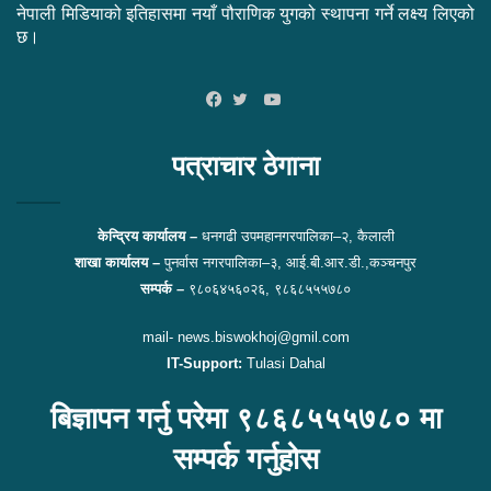
नेपाली मिडियाको इतिहासमा नयाँ पौराणिक युगको स्थापना गर्ने लक्ष्य लिएको
छ।
YouTube
Facebook
Twitter
पत्राचार ठेगाना
केन्द्रिय कार्यालय –
धनगढी उपमहानगरपालिका–२, कैलाली
शाखा कार्यालय –
पुनर्वास नगरपालिका–३, आई.बी.आर.डी.,कञ्चनपुर
सम्पर्क –
९८०६४५६०२६, ९८६८५५५७८०
mail- news.biswokhoj@gmil.com
IT-Support:
Tulasi Dahal
बिज्ञापन गर्नु परेमा ९८६८५५५७८० मा
सम्पर्क गर्नुहोस