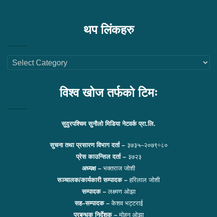
थप लिंकहरु
थप
लिंकहरु
विश्व खोज तर्फको टिमः
सुदुरपश्चिम सुनौलो मिडिया नेटवर्क प्रा.लि.
सुचना तथा प्रसारण विभाग दर्ता –
३७३५–२०७९÷८०
प्रेस काउन्सिल दर्ता –
३७२३
अध्यक्ष –
भक्तराज जोशी
सञ्चालक/कार्यकारी सम्पादक –
हरिलाल जोशी
सम्पादक –
लक्ष्मण ओझा
सह–सम्पादक –
केशव भट्टराई
प्रबन्धक निर्देशक –
मोहन ओझा