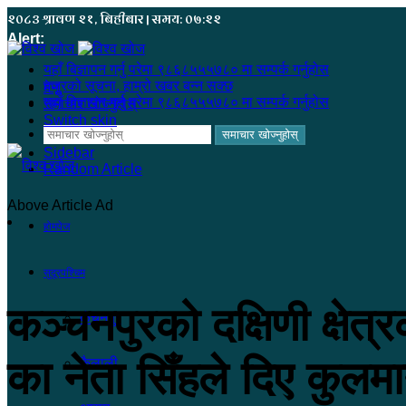
२०८३ श्रावण २१, बिहीबार | समय: ०७:२२
Alert:
यहाँ बिज्ञापन गर्नु परेमा ९८६८५५५७८० मा सम्पर्क गर्नुहोस
हजुरको सूचना, हाम्रो खबर बन्न सक्छ
मेनू
यहाँ बिज्ञापन गर्नु परेमा ९८६८५५५७८० मा सम्पर्क गर्नुहोस
समाचार खोज्नुहोस्
Switch skin
समाचार खोज्नुहोस्
Sidebar
Random Article
Above Article Ad
होमपेज
सुदूरपश्चिम
कञ्चनपुरको दक्षिणी क्षे
कंचनपुर
का नेता सिँहले दिए कुलम
कैलाली