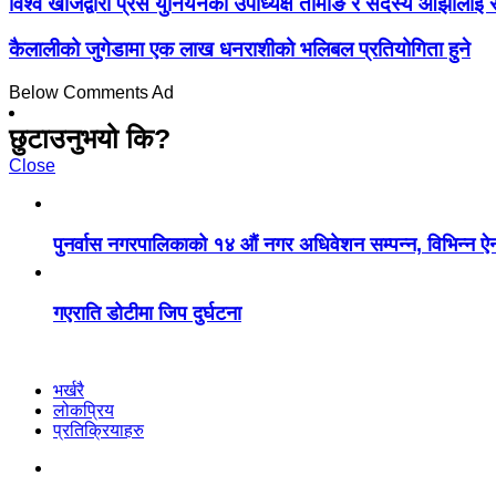
विश्व खोजद्वारा प्रेस युनियनका उपाध्यक्ष तामाङ र सदस्य ओझालाई 
कैलालीको जुगेडामा एक लाख धनराशीको भलिबल प्रतियोगिता हुने
Below Comments Ad
छुटाउनुभयो कि?
Close
पुनर्वास नगरपालिकाको १४ औं नगर अधिवेशन सम्पन्न, विभिन्न 
गएराति डोटीमा जिप दुर्घटना
भर्खरै
लोकप्रिय
प्रतिक्रियाहरु