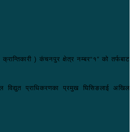
क्रान्तिकारी ) कंचनपुर क्षेत्र नम्बर“१” को तर्फबाट
नेपाल विद्युत प्राधिकरणका प्रमुख घिसिङलाई अखिल