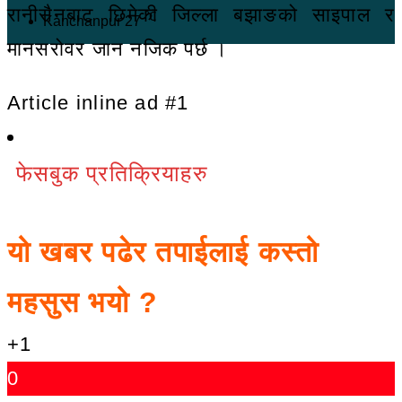
रानीसैनबाट छिमेकी जिल्ला बझाङको साइपाल र
℃
Kanchanpur
27
मानसरोवर जान नजिक पर्छ ।
Article inline ad #1
फेसबुक प्रतिक्रियाहरु
यो खबर पढेर तपाईलाई कस्तो
महसुस भयो ?
+1
0