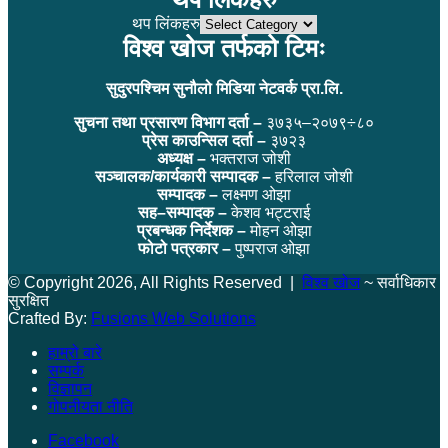
थप लिंकहरु
विश्व खोज तर्फको टिमः
सुदुरपश्चिम सुनौलो मिडिया नेटवर्क प्रा.लि.
सुचना तथा प्रसारण विभाग दर्ता –
३७३५–२०७९÷८०
प्रेस काउन्सिल दर्ता –
३७२३
अध्यक्ष –
भक्तराज जोशी
सञ्चालक/कार्यकारी सम्पादक –
हरिलाल जोशी
सम्पादक –
लक्ष्मण ओझा
सह–सम्पादक –
केशव भट्टराई
प्रबन्धक निर्देशक –
मोहन ओझा
फोटो पत्रकार –
पुष्पराज ओझा
© Copyright 2026, All Rights Reserved |
विश्व खोज
~ सर्वाधिकार
सुरक्षित
Crafted By:
Fusions Web Solutions
हाम्रो बारे
सम्पर्क
विज्ञापन
गोपनीयता नीति
Facebook