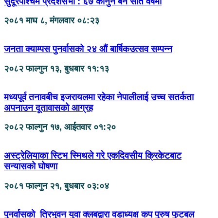
सुदूरपश्चिम प्रदेशसभा : ६७ कानुन बने सात वर्षमा
२०८१ माघ ८, मंगलवार ०८:२३
जनता क्याम्पस पुनर्वासको २४ औं बार्षिकउत्सव सम्पन्न
२०८२ फाल्गुन १३, बुधबार ११:१३
मध्यपूर्व तनावबीच इजरायलमा रहेका नेपालीलाई उच्च सतर्कता
अपनाउन दूतावासको आग्रह
२०८२ फाल्गुन १७, आईतवार ०१:२०
अस्ट्रेलियाका स्टिभ स्मिथले गरे एकदिवसीय क्रिकेटबाट
सन्यासको घोषणा
२०८१ फाल्गुन २१, बुधबार ०३:०४
पुनर्वासको त्रिभुवन युवा क्लबद्वारा वडाध्यक्ष कप पुरुष फुटबल