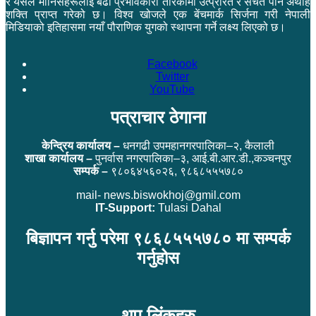
र यसले मानिसहरूलाई बढी प्रभावकारी तरिकामा उत्प्रेरित र सचेत पार्ने अथाह
शक्ति प्राप्त गरेको छ। विश्व खोजले एक बेंचमार्क सिर्जना गरी नेपाली
मिडियाको इतिहासमा नयाँ पौराणिक युगको स्थापना गर्ने लक्ष्य लिएको छ।
Facebook
Twitter
YouTube
पत्राचार ठेगाना
केन्द्रिय कार्यालय –
धनगढी उपमहानगरपालिका–२, कैलाली
शाखा कार्यालय –
पुनर्वास नगरपालिका–३, आई.बी.आर.डी.,कञ्चनपुर
सम्पर्क –
९८०६४५६०२६, ९८६८५५५७८०
mail- news.biswokhoj@gmil.com
IT-Support:
Tulasi Dahal
बिज्ञापन गर्नु परेमा ९८६८५५५७८० मा सम्पर्क
गर्नुहोस
थप लिंकहरु