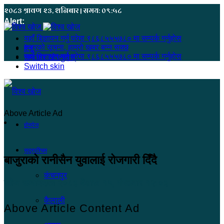
२०८३ श्रावण २३, शनिबार | समय: ०९:५८
Alert:
यहाँ बिज्ञापन गर्नु परेमा ९८६८५५५७८० मा सम्पर्क गर्नुहोस
हजुरको सूचना, हाम्रो खबर बन्न सक्छ
मेनू
यहाँ बिज्ञापन गर्नु परेमा ९८६८५५५७८० मा सम्पर्क गर्नुहोस
समाचार खोज्नुहोस्
Switch skin
Above Article Ad
होमपेज
सुदूरपश्चिम
बाजुराको रानीसैन युवालाई रोजगारी दिँदै
कंचनपुर
खोज सम्वाददाता
२०८३ बैशाख १५, मंगलवार १२:०३
कैलाली
Above Article Content Ad