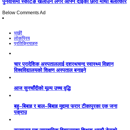
पुनर्वासमा स्केटिङ खेलाउन लगेर आफ्नै दाईकी छोरी माथी बलात्कार
Below Comments Ad
भर्खरै
लोकप्रिय
प्रतिक्रियाहरु
चार प्रादेशिक अस्पताललाई दशरथचन्द स्वास्थ्य विज्ञान
विश्वविद्यालयको शिक्षण अस्पताल बनाइने
आज सुनचाँदीको मूल्य उच्च वृद्धि
बहु–बिबाह र बाल–बिबाह मुद्दामा फरार टीकापुरका एक जना
पक्राउ