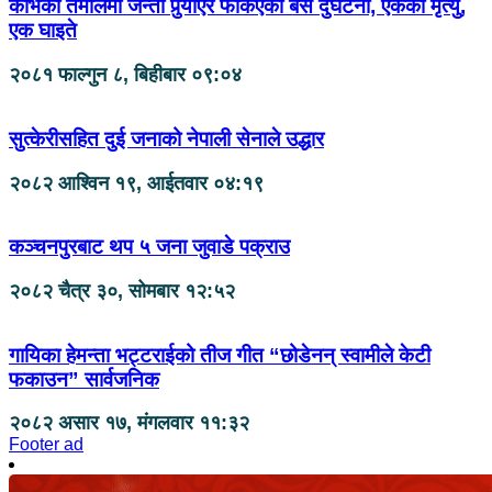
काभको तेमालमा जन्ती पुर्‍याएर फर्किएको बस दुर्घटना, एकको मृत्यु,
एक घाइते
२०८१ फाल्गुन ८, बिहीबार ०९:०४
सुत्केरीसहित दुई जनाको नेपाली सेनाले उद्धार
२०८२ आश्विन १९, आईतवार ०४:१९
कञ्चनपुरबाट थप ५ जना जुवाडे पक्राउ
२०८२ चैत्र ३०, सोमबार १२:५२
गायिका हेमन्ता भट्टराईको तीज गीत “छोडेनन् स्वामीले केटी
फकाउन” सार्वजनिक
२०८२ असार १७, मंगलवार ११:३२
Footer ad