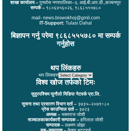
शाखा कार्यालय –
पुनर्वास नगरपालिका–३, आई.बी.आर.डी.,कञ्चनपुर
सम्पर्क –
९८०६४५६०२६, ९८६८५५५७८०
mail- news.biswokhoj@gmil.com
IT-Support:
Tulasi Dahal
बिज्ञापन गर्नु परेमा ९८६८५५५७८० मा सम्पर्क
गर्नुहोस
थप लिंकहरु
थप लिंकहरु
विश्व खोज तर्फको टिमः
सुदुरपश्चिम सुनौलो मिडिया नेटवर्क प्रा.लि.
सुचना तथा प्रसारण विभाग दर्ता –
३७३५–२०७९÷८०
प्रेस काउन्सिल दर्ता –
३७२३
अध्यक्ष –
भक्तराज जोशी
सञ्चालक/कार्यकारी सम्पादक –
हरिलाल जोशी
सम्पादक –
लक्ष्मण ओझा
सह–सम्पादक –
केशव भट्टराई