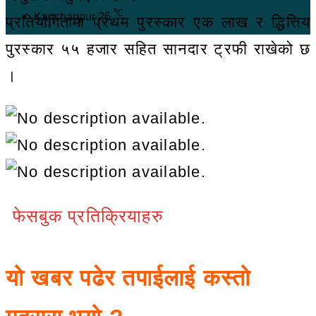
℃
Kanchanpur
26
प्रतियोगितामा प्रथम पुरस्कार एक लाख र द्धित्तिय
पुरस्कार ५५ हजार सहित सानदार ट्रफी राखेको छ
।
फेसबुक प्रतिक्रियाहरु
यो खबर पढेर तपाईलाई कस्तो