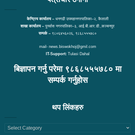
केन्द्रिय कार्यालय –
धनगढी उपमहानगरपालिका–२, कैलाली
शाखा कार्यालय –
पुनर्वास नगरपालिका–३, आई.बी.आर.डी.,कञ्चनपुर
सम्पर्क –
९८०६४५६०२६, ९८६८५५५७८०
mail- news.biswokhoj@gmil.com
IT-Support:
Tulasi Dahal
बिज्ञापन गर्नु परेमा ९८६८५५५७८० मा
सम्पर्क गर्नुहोस
थप लिंकहरु
थप
लिंकहरु