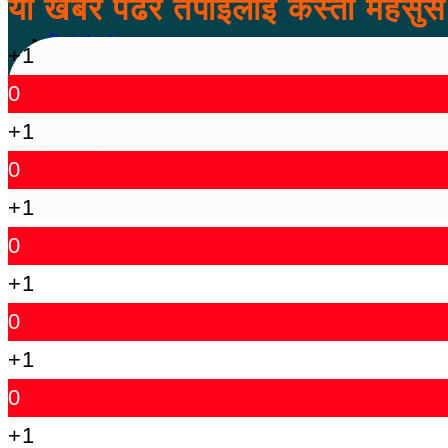
यो खबर पढेर तपाईलाई कस्तो महसु
Switch skin
+1
0
लगइन
+1
Follow
0
℃
Kanchanpur
30
+1
0
+1
0
+1
0
+1