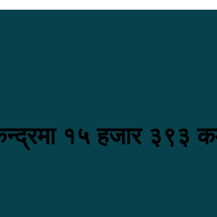
ेन्द्रमा १५ हजार ३९३ कर