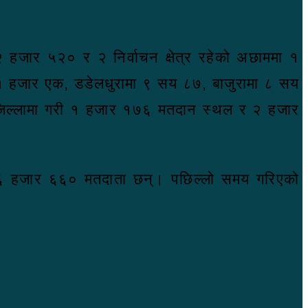
ा २ हजार ५२० र २ निर्वाचन क्षेत्र रहेको अछाममा १
मा १ हजार एक, डडेलधुरामा ९ सय ८७, बाजुरामा ८ सय
िल्लामा गरी १ हजार १७६ मतदान स्थल र २ हजार
६ हजार ६६० मतदाता छन्। पछिल्लो समय गरिएको