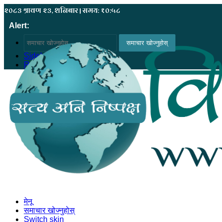
२०८३ श्रावण २३, शनिबार | समय: १०:५८
Alert:
समाचार खोज्नुहोस्
Sidebar
Random Article
मेनू
समाचार खोज्नुहोस्
Switch skin