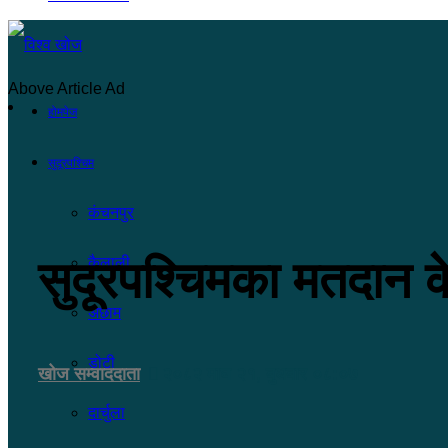
Above Article Ad
होमपेज
सुदूरपश्चिम
कंचनपुर
सुदूरपश्चिमका मतदान क
कैलाली
अछाम
डोटी
खोज सम्वाददाता
२०८२ माघ २१, बुधबार ०८:०७
दार्चुला