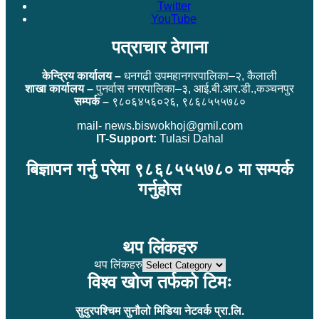
Twitter
YouTube
पत्राचार ठेगाना
केन्द्रिय कार्यालय –
धनगढी उपमहानगरपालिका–२, कैलाली
शाखा कार्यालय –
पुनर्वास नगरपालिका–३, आई.बी.आर.डी.,कञ्चनपुर
सम्पर्क –
९८०६४५६०२६, ९८६८५५५७८०
mail- news.biswokhoj@gmil.com
IT-Support:
Tulasi Dahal
बिज्ञापन गर्नु परेमा ९८६८५५५७८० मा सम्पर्क
गर्नुहोस
थप लिंकहरु
थप लिंकहरु
विश्व खोज तर्फको टिमः
सुदुरपश्चिम सुनौलो मिडिया नेटवर्क प्रा.लि.