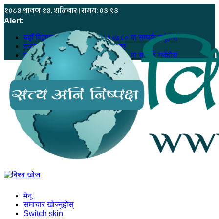
२०८३ श्रावण २३, शनिबार | समय: ०३:१३
Alert:
यहाँ बिज्ञापन गर्नु परेमा ९८६८५५५७८० मा सम्पर्क गर्नुहोस
हजुरको सूचना, हाम्रो खबर बन्न सक्छ
यहाँ बिज्ञापन गर्नु परेमा ९८६८५५५७८० मा सम्पर्क गर्नुहोस
मेनू
समाचार खोज्नुहोस्
Switch skin